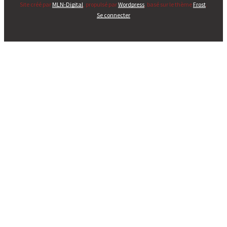
Site créé par
MLN-Digital
, propulsé par
Wordpress
, basé sur le thème
Frost
.
Se connecter