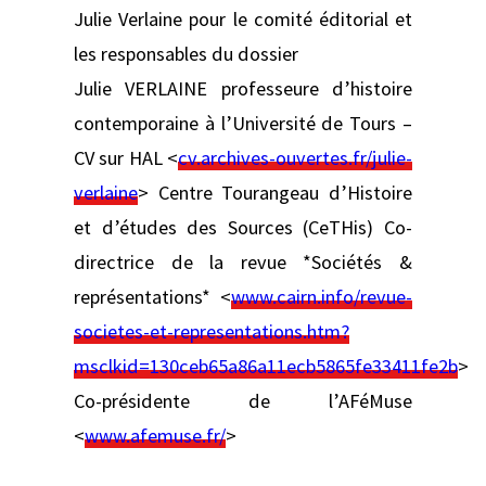
Julie Verlaine pour le comité éditorial et
les responsables du dossier
Julie VERLAINE professeure d’histoire
contemporaine à l’Université de Tours –
CV sur HAL <
cv.archives-ouvertes.fr/julie-
verlaine
> Centre Tourangeau d’Histoire
et d’études des Sources (CeTHis) Co-
directrice de la revue *Sociétés &
représentations* <
www.cairn.info/revue-
societes-et-representations.htm?
msclkid=130ceb65a86a11ecb5865fe33411fe2b
>
Co-présidente de l’AFéMuse
<
www.afemuse.fr/
>