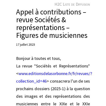
e
H2C Liste de Diffusion
r
Appel à contributions –
revue Sociétés &
représentations –
Figures de musiciennes
17 juillet 2023
Bonjour à toutes et tous,
La revue *Sociétés et Représentations*
<
www.editionsdelasorbonne.fr/fr/revues/?
collection_id=46
> consacrera l’un de ses
prochains dossiers (2025-1) à la question
des images et des représentations des
musiciennes entre le XIXe et le XXIe