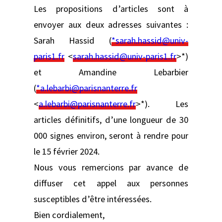
Les propositions d’articles sont à
envoyer aux deux adresses suivantes :
Sarah Hassid (
*sarah.hassid@univ-
paris1.fr
<
sarah.hassid@univ-paris1.fr
>*)
et Amandine Lebarbier
(
*a.lebarbi@parisnanterre.fr
<
a.lebarbi@parisnanterre.fr
>*). Les
articles définitifs, d’une longueur de 30
000 signes environ, seront à rendre pour
le 15 février 2024.
Nous vous remercions par avance de
diffuser cet appel aux personnes
susceptibles d’être intéressées.
Bien cordialement,