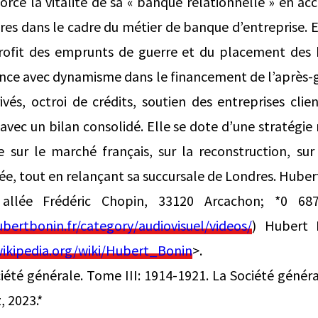
force la vitalité de sa « banque relationnelle » en a
res dans le cadre du métier de banque d’entreprise. E
profit des emprunts de guerre et du placement des
lance avec dynamisme dans le financement de l’après-g
ivés, octroi de crédits, soutien des entreprises clie
, avec un bilan consolidé. Elle se dote d’une stratégi
re sur le marché français, sur la reconstruction, su
sée, tout en relançant sa succursale de Londres. Hube
allée Frédéric Chopin, 33120 Arcachon; *0 6
ubertbonin.fr/category/audiovisuel/videos/
) Hubert 
wikipedia.org/wiki/Hubert_Bonin
>.
ciété générale. Tome III: 1914-1921. La Société génér
, 2023.*