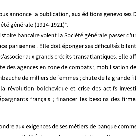
vous annonce la publication, aux éditions genevoises D
ciété générale (1914-1921)*.
istoire bancaire voient la Société générale passer d’u
ace parisienne ! Elle doit éponger ses difficultés bilan
’associer aux grands crédits transatlantiques. Elle aff
rte des agences en zone de combats ; mobilisation de
auche de milliers de femmes ; chute de la grande fi
la révolution bolchevique et crise des actifs invest
 épargnants français ; financer les besoins des firm
.
épondre aux exigences de ses métiers de banque comm