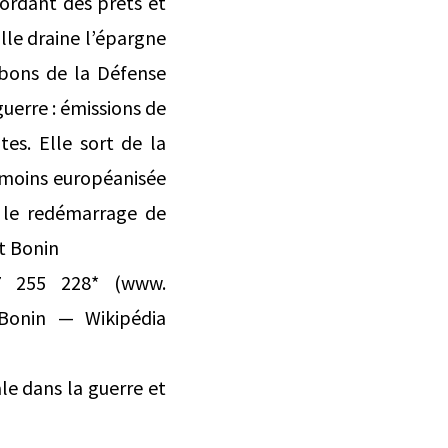
ccordant des prêts et
lle draine l’épargne
 bons de la Défense
uerre : émissions de
ntes. Elle sort de la
e moins européanisée
r le redémarrage de
rt Bonin
87 255 228* (www.
Bonin — Wikipédia
ale dans la guerre et