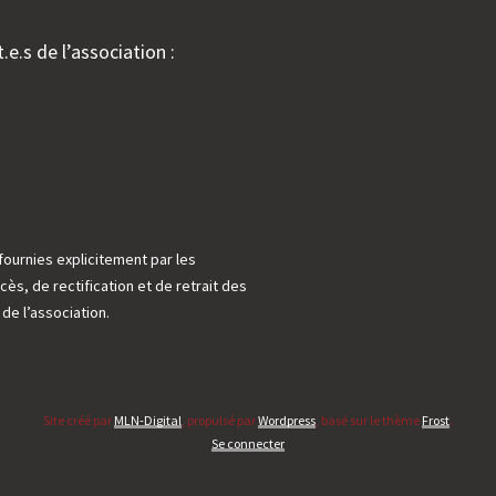
.e.s de l’association :
fournies explicitement par les
cès, de rectification et de retrait des
e l’association.
Site créé par
MLN-Digital
, propulsé par
Wordpress
, basé sur le thème
Frost
.
Se connecter