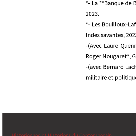
*- La **Banque de 
2023.
*- Les Bouilloux-La
Indes savantes, 202
-(Avec Laure Quenno
Roger Nougaret*, G
-(avec Bernard Lach
militaire et politiq
Historiennes et Historiens du Contemporain