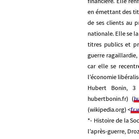
financière. Elle ren
en émettant des tit
de ses clients au 
nationale. Elle se 
titres publics et pr
guerre ragaillardie
car elle se recent
l’économie libérali
Hubert Bonin, 3 
hubertbonin.fr) (
h
(wikipedia.org) <
fr.
*- Histoire de la So
l’après-guerre, Droz