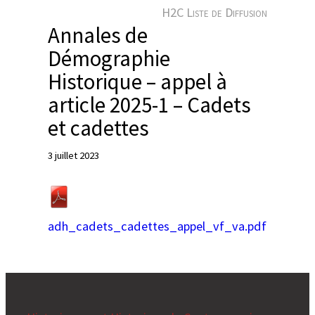
e
H2C Liste de Diffusion
r
Annales de
Démographie
Historique – appel à
article 2025-1 – Cadets
et cadettes
3 juillet 2023
adh_cadets_cadettes_appel_vf_va.pdf