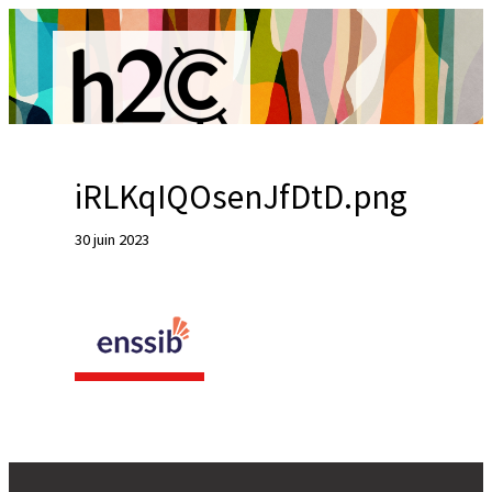
Aller
au
contenu
iRLKqIQOsenJfDtD.png
R
30 juin 2023
e
c
h
e
r
c
h