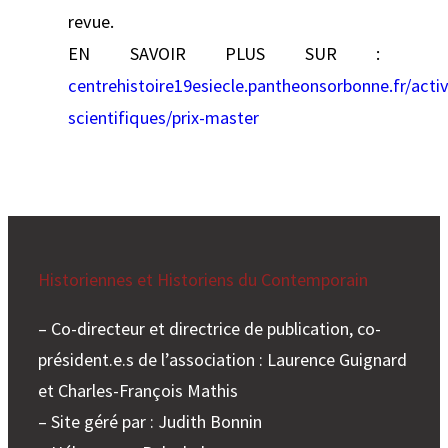
revue.
EN SAVOIR PLUS SUR :
centrehistoire19esiecle.pantheonsorbonne.fr/activ
scientifiques/prix-master
Historiennes et Historiens du Contemporain
– Co-directeur et directrice de publication, co-
président.e.s de l’association : Laurence Guignard
et Charles-François Mathis
– Site géré par : Judith Bonnin