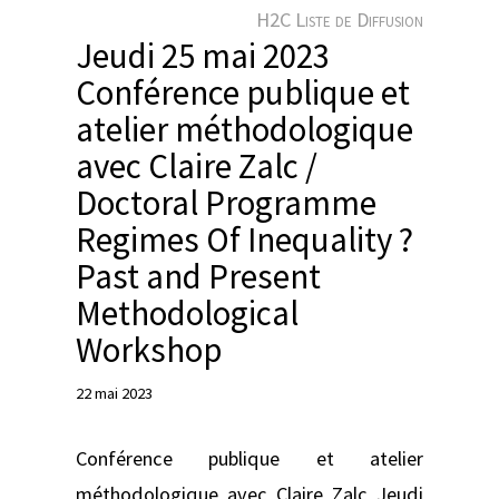
e
H2C Liste de Diffusion
r
Jeudi 25 mai 2023
Conférence publique et
atelier méthodologique
avec Claire Zalc /
Doctoral Programme
Regimes Of Inequality ?
Past and Present
Methodological
Workshop
22 mai 2023
Conférence publique et atelier
méthodologique avec Claire Zalc Jeudi