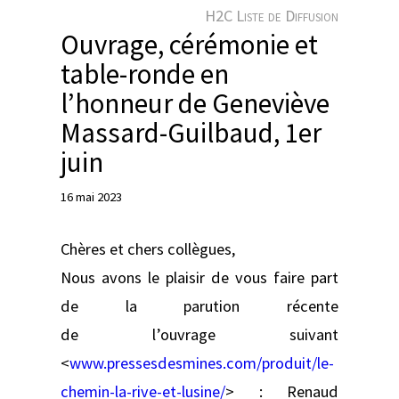
e
H2C Liste de Diffusion
r
Ouvrage, cérémonie et
table-ronde en
l’honneur de Geneviève
Massard-Guilbaud, 1er
juin
16 mai 2023
Chères et chers collègues,
Nous avons le plaisir de vous faire part
de la parution récente
de l’ouvrage suivant
<
www.pressesdesmines.com/produit/le-
chemin-la-rive-et-lusine/
> : Renaud