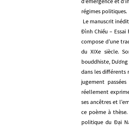
d’émergence et d’ins
régimes politiques.
Le manuscrit inédi
Đình Chiểu – Essai h
compose d’une tra
du XIXe siècle. S
bouddhiste, Dương T
dans les différents 
jugement passées e
réellement exprime
ses ancêtres et l’e
ce poème à thèse. 
politique du Đại N