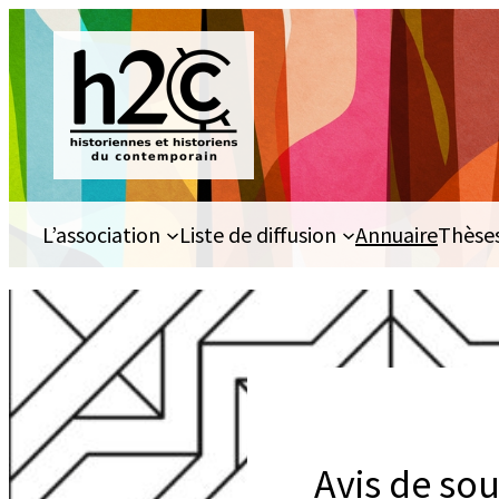
Aller
au
contenu
L’association
Liste de diffusion
Annuaire
Thèse
Avis de so