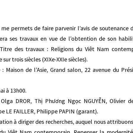
e me permets de faire parvenir l’avis de soutenance
ra ses travaux en vue de l’obtention de son habilit
Titre des travaux : Religions du Viêt Nam contem
sur trois siècles (XIXe-XXIe siècles).
 : Maison de l’Asie, Grand salon, 22 avenue du Prés
ai à 13h00.
: Olga DROR, Thị Phương Ngọc NGUYỄN, Olivier d
e LE FAILLER, Philippe PAPIN (garant).
ation à diriger des recherches, auquel nous attribuons
s du Viêt Nam contemporain. Repenser la modernité r