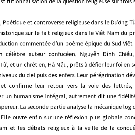
titutionnalisation de la question religieuse sur trois s
t, Poétique et controverse religieuse dans le Dương 
istorique sur le fait religieux dans le Viêt Nam du p
duction commentée d’un poème épique du Sud Viêt 
on célèbre auteur confucéen, Nguyễn Đình Chiể
ừ, et un chrétien, Hà Mậu, prêts à défier leur foi en
niveaux du ciel puis des enfers. Leur pérégrination dév
t confirme leur retour vers la voie des lettrés,
r un humanisme intégral, autrement dit une fidélité
mpereur. La seconde partie analyse la mécanique logi
Elle ouvre enfin sur une réflexion plus globale conc
am et les débats religieux à la veille de la conquê