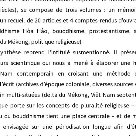
 siècles), se compose de trois volumes : un mémo
 un recueil de 20 articles et 4 comptes-rendus d’ouvra
dhisme Hòa Hảo, bouddhisme, protestantisme, sci
 du Mékong, politique religieuse).
thèse reprend l’intitulé susmentionné. Il prés
ours scientifique qui nous a mené à élaborer une h
t Nam contemporain en croisant une méthode 
écrit (archives d’époque coloniale, diverses sources 
ain multi-situées (delta du Mékong, Viêt Nam septen
que porte sur les concepts de pluralité religieuse –
su du bouddhisme tient une place centrale – et de m
 envisagée sur une périodisation longue afin d’é