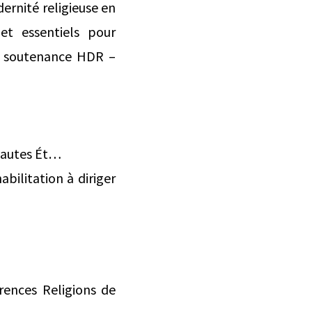
dernité religieuse en
et essentiels pour
e soutenance HDR –
 Hautes Ét…
bilitation à diriger
ences Religions de