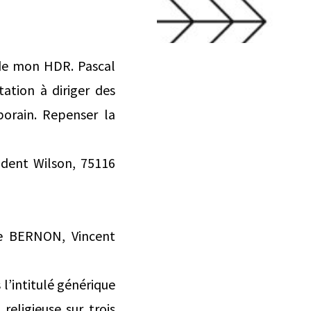
 de mon HDR. Pascal
ation à diriger des
porain. Repenser la
ident Wilson, 75116
e BERNON, Vincent
 l’intitulé générique
eligieuse sur trois