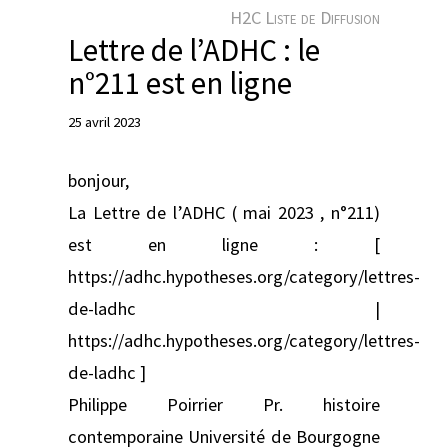
e
H2C Liste de Diffusion
r
Lettre de l’ADHC : le
n°211 est en ligne
25 avril 2023
bonjour,
La Lettre de l’ADHC ( mai 2023 , n°211)
est en ligne : [
https://adhc.hypotheses.org/category/lettres-
de-ladhc |
https://adhc.hypotheses.org/category/lettres-
de-ladhc ]
Philippe Poirrier Pr. histoire
contemporaine Université de Bourgogne