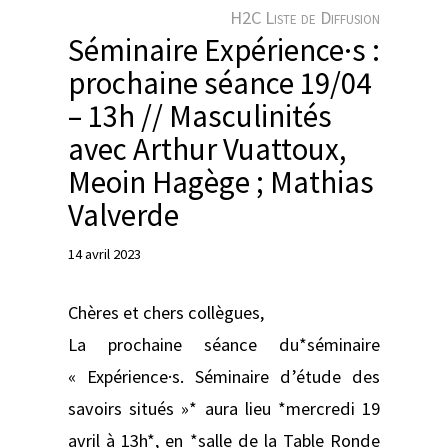
e
H2C Liste de Diffusion
r
Séminaire Expérience·s :
prochaine séance 19/04
– 13h // Masculinités
avec Arthur Vuattoux,
Meoin Hagège ; Mathias
Valverde
14 avril 2023
Chères et chers collègues,
La prochaine séance du*séminaire
« Expérience·s. Séminaire d’étude des
savoirs situés »* aura lieu *mercredi 19
avril à 13h*, en *salle de la Table Ronde