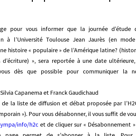
ge pour vous informer que la journée d’étude q
in à l’Université Toulouse Jean Jaurès (en mode h
e histoire « populaire » de l’Amérique latine? (histor
d’écriture) », sera reportée à une date ultérieure,
 vous dès que possible pour communiquer la no
 Silvia Capanema et Franck Gaudichaud
e la liste de diffusion et débat proposée par l’H2C
porain »). Pour vous désabonner, il vous suffit de vo
/sympa/info/h2c
et de cliquer sur « Désabonnement »
 page permet de s’abonner à la liste. Pour c