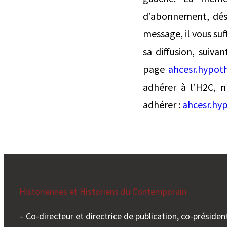
d’abonnement, désa
message, il vous suf
sa diffusion, suiva
page
ahcesr.hypoth
adhérer à l’H2C, n’
adhérer :
ahcesr.hy
Historiennes et Historiens du Contemporain
– Co-directeur et directrice de publication, co-président