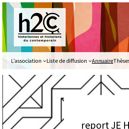
Aller
au
contenu
L’association
Liste de diffusion
Annuaire
Thèse
report JE H