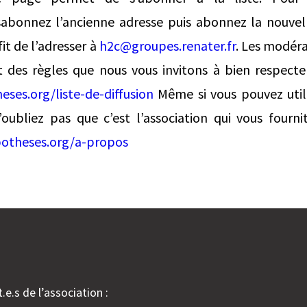
bonnez l’ancienne adresse puis abonnez la nouvel
fit de l’adresser à
h2c@groupes.renater.fr
. Les modér
nt des règles que nous vous invitons à bien respecte
eses.org/liste-de-diffusion
Même si vous pouvez utili
oubliez pas que c’est l’association qui vous fourni
potheses.org/a-propos
.e.s de l’association :