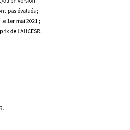
t/ou en version
ont pas évalués ;
le 1er mai 2021 ;
 prix de l’AHCESR.
R.