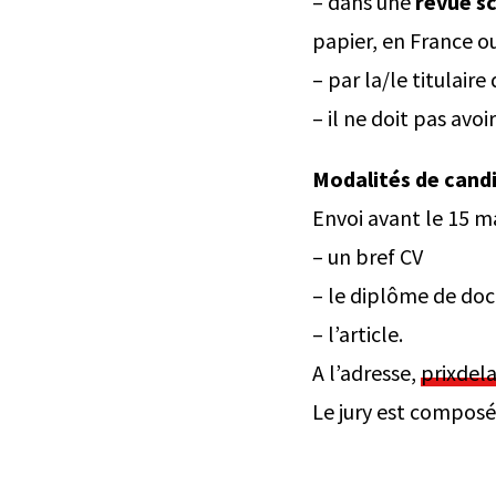
– dans une
revue sc
papier, en France ou
– par la/le titulair
– il ne doit pas avo
Modalités de cand
Envoi avant le 15 m
– un bref CV
– le diplôme de doc
– l’article.
A l’adresse,
prixdel
Le jury est composé