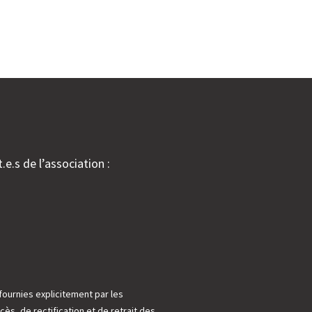
.e.s de l’association :
fournies explicitement par les
cès, de rectification et de retrait des