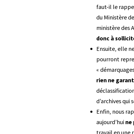
faut-il le rapp
du Ministère de
ministère des 
donc à sollici
Ensuite, elle n
pourront repren
« démarquages 
rien ne garant
déclassificatio
d’archives qui 
Enfin, nous ra
aujourd’hui
ne 
travail en une 