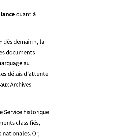
ilance
quant à
« dès demain », la
 des documents
émarquage au
es délais d’attente
 aux Archives
e Service historique
ents classifiés,
s nationales. Or,