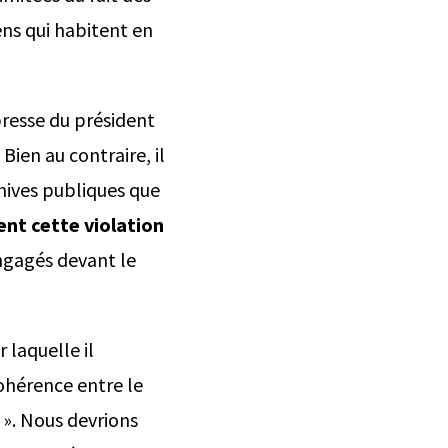
ens qui habitent en
presse du président
ien au contraire, il
chives publiques que
ent cette violation
ngagés devant le
 laquelle il
cohérence entre le
 ». Nous devrions