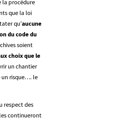
e la procédure
ts que la loi
tater qu’
aucune
ion du code du
rchives soient
ux choix que le
rir un chantier
e un risque…. le
au respect des
lles continueront