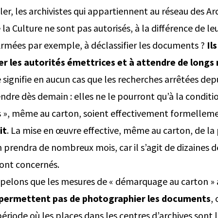
eler, les archivistes qui appartiennent au réseau des Ar
 la Culture ne sont pas autorisés, à la différence de le
Armées par exemple, à déclassifier les documents ?
Il
ter les autorités émettrices et à attendre de long
e signifie en aucun cas que les recherches arrêtées d
dre dès demain : elles ne le pourront qu’à la conditi
», même au carton, soient effectivement formelleme
it
. La mise en œuvre effective, même au carton, de la
n prendra de nombreux mois, car il s’agit de dizaines d
sont concernés.
ppelons que les mesures de « démarquage au carton »
permettent pas de photographier les documents
, 
période où les places dans les centres d’archives sont l