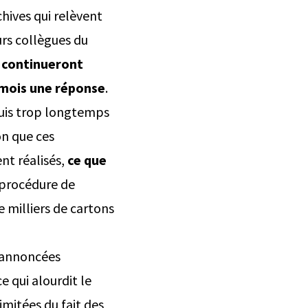
chives qui relèvent
urs collègues du
s continueront
s mois une réponse
.
epuis trop longtemps
on que ces
nt réalisés,
ce que
 procédure de
e milliers de cartons
 annoncées
ce qui alourdit le
imitées du fait des