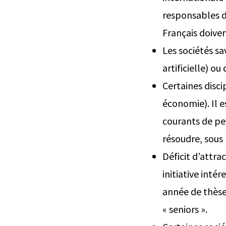
responsables de
Français doiven
Les sociétés sa
artificielle) o
Certaines disc
économie). Il e
courants de pen
résoudre, sous 
Déficit d’attr
initiative inté
année de thèse
« seniors ».