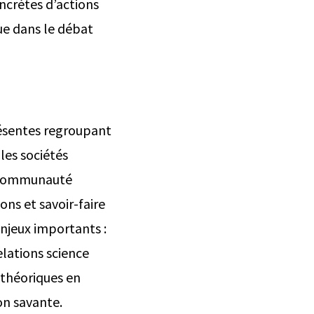
ncrètes d’actions
ue dans le débat
résentes regroupant
les sociétés
la communauté
ons et savoir-faire
enjeux importants :
relations science
 théoriques en
on savante.