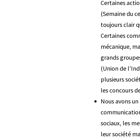
Certaines acti
(Semaine du ce
toujours clair 
Certaines comm
mécanique, math
grands groupes 
(Union de l’Ind
plusieurs soci
les concours de
Nous avons un 
communication 
sociaux, les m
leur société m