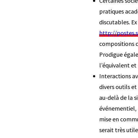
Certaines soci
pratiques acad
discutables. Ex
http://postes.
compositions d
Prodigue égalem
l’équivalent et
Interactions av
divers outils e
au-delà de la 
événementiel, 
mise en commun
serait très utile