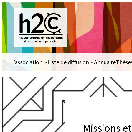
Aller
au
contenu
L’association
Liste de diffusion
Annuaire
Thèse
Missions e