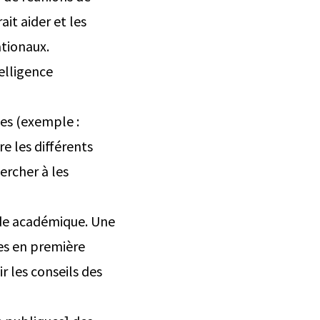
it aider et les
ationaux.
elligence
tes (exemple :
e les différents
ercher à les
onde académique. Une
nes en première
 les conseils des