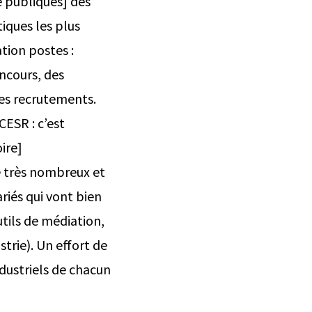
 publiques] des
iques les plus
tion postes :
ncours, des
es recrutements.
CESR : c’est
ire]
de très nombreux et
ariés qui vont bien
tils de médiation,
rie). Un effort de
dustriels de chacun