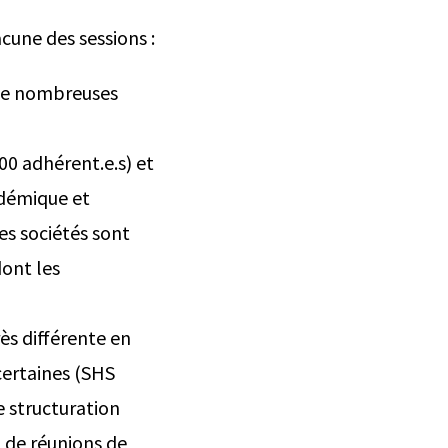
cune des sessions :
 de nombreuses
00 adhérent.e.s) et
adémique et
Les sociétés sont
dont les
ès différente en
 certaines (SHS
ne structuration
n de réunions de