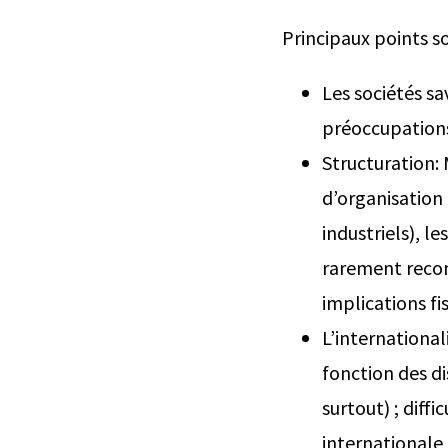
Principaux points s
Les sociétés s
préoccupations
Structuration: 
d’organisation
industriels), l
rarement reconn
implications fi
L’internationa
fonction des di
surtout) ; diff
internationale 