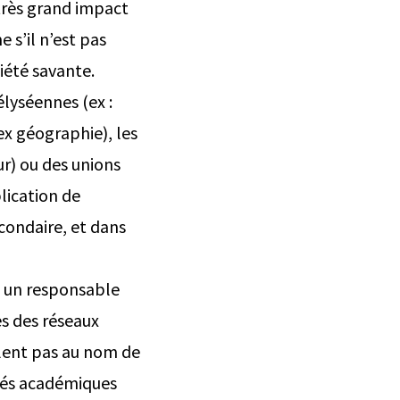
 très grand impact
 s’il n’est pas
iété savante.
lyséennes (ex :
ex géographie), les
ur) ou des unions
lication de
condaire, et dans
t un responsable
s des réseaux
lent pas au nom de
utés académiques