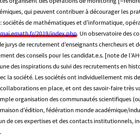
étés organisent des opérations de
monitoring
[=rendre
émiques, qui peuvent contribuer à décourager les prat
 : sociétés de mathématiques et d’informatique, opéra
smai.emath.fr/2019/index.php
. Un observatoire des co
e jurys de recrutement d’enseignants chercheurs et d
ent des conseils pour les candidat.e.s. [note de l’AH
 une des inspirations du suivi des recrutements en histo
ec la société. Les sociétés ont individuellement mis 
t collaborations en place, et ont des savoir-faire très v
simple organisation des communautés scientifiques (ou
maison d’édition, fédération monde académique/indust
 de ces expertises et des contacts institutionnels, in
.