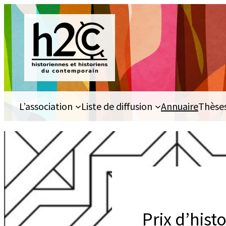
Aller
au
contenu
L’association
Liste de diffusion
Annuaire
Thèse
Prix d’his