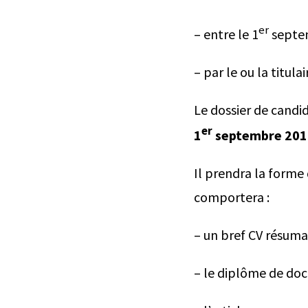
er
– entre le 1
septem
– par le ou la titul
Le dossier de candi
er
1
septembre 2016
Il prendra la forme 
comportera :
– un bref CV résuman
– le diplôme de doc