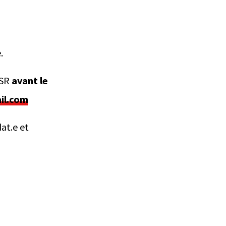
.
ESR
avant le
il.com
at.e et