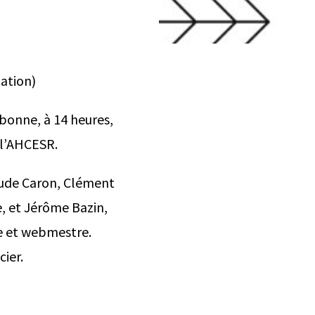
ation)
rbonne, à 14 heures,
 l’AHCESR.
aude Caron, Clément
e, et Jérôme Bazin,
e et webmestre.
cier.