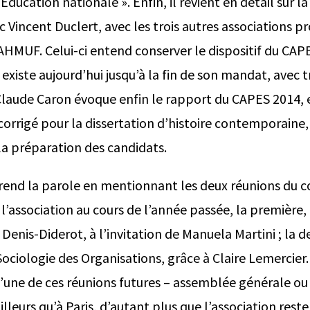
Education nationale ». Enfin, il revient en détail sur l
 Vincent Duclert, avec les trois autres associations p
UF. Celui-ci entend conserver le dispositif du CAPE
 existe aujourd’hui jusqu’à la fin de son mandat, avec t
aude Caron évoque enfin le rapport du CAPES 2014, e
corrigé pour la dissertation d’histoire contemporaine
 la préparation des candidats.
end la parole en mentionnant les deux réunions du c
l’association au cours de l’année passée, la première, 
I Denis-Diderot, à l’invitation de Manuela Martini ; la d
ociologie des Organisations, grâce à Claire Lemercier.
 l’une de ces réunions futures – assemblée générale ou
illeurs qu’à Paris, d’autant plus que l’association res