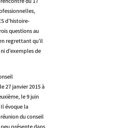
a rencontre du 17
rofessionnelles,
S d’histoire-
rois questions au
n regrettant qu’il
, ni d’exemples de
onseil
le 27 janvier 2015 à
euxième, le 9 juin
 Il évoque la
 réunion du conseil
te peu présente dans