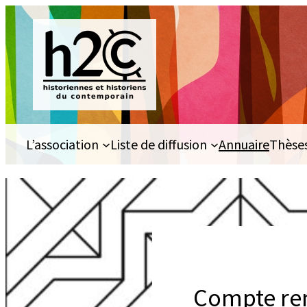
Aller
au
contenu
L’association
Liste de diffusion
Annuaire
Thèse
Compte ren