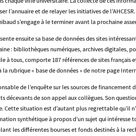
 chaque ville universitaire. La collecte de ces inform
er l’annuaire et de relayer les initiatives de l’AHCESR. 
ibaud s’engage à le terminer avant la prochaine ass
ésente ensuite sa base de données des sites intéressan
ne : bibliothèques numériques, archives digitales, por
tile à tous, comporte 187 références de sites français et
à la rubrique « base de données » de notre page Intern
nsable de l’enquête sur les sources de financement d
ats décevants de son appel aux collègues. Son question
. Cette situation est d’autant plus regrettable qu’il n’
mation synthétique à propos d’un sujet qui intéresse t
ant les différentes bourses et fonds destinés à la rec