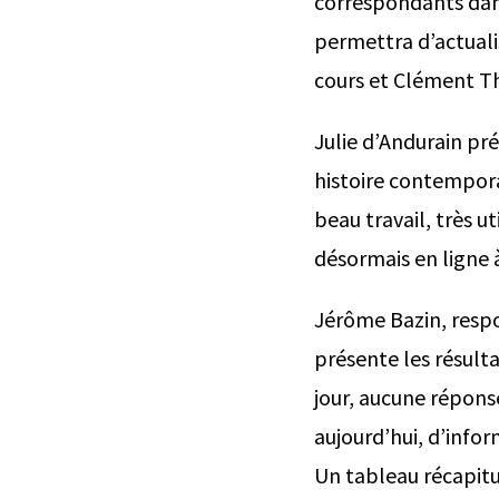
correspondants dans
permettra d’actualis
cours et Clément Th
Julie d’Andurain pr
histoire contemporai
beau travail, très u
désormais en ligne 
Jérôme Bazin, respo
présente les résult
jour, aucune réponse
aujourd’hui, d’infor
Un tableau récapitul