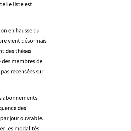
elle liste est
tion en hausse du
mbre vient désormais
nt des thèses
ide des membres de
 pas recensées sur
urs abonnements
quence des
ar jour ouvrable.
ter les modalités