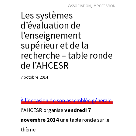
e
Association
, 
Profession
r
Les systèmes
d’évaluation de
l’enseignement
supérieur et de la
recherche – table ronde
de l’AHCESR
7 octobre 2014
À l’occasion de son assemblée générale,
l’AHCESR organise
vendredi 7
novembre 2014
une table ronde sur le
thème