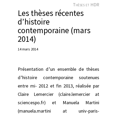
e
Thèses et HDR
r
Les thèses récentes
d’histoire
contemporaine (mars
2014)
14 mars 2014
Présentation d’un ensemble de thèses
d’histoire contemporaine soutenues
entre mi- 2012 et fin 2013, réalisée par
Claire Lemercier (claire.lemercier at
sciencespo.fr) et Manuela Martini
(manuela.martini at univ-paris-