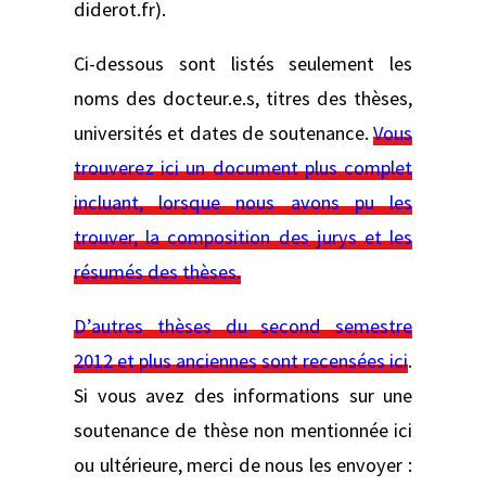
diderot.fr).
Ci-dessous sont listés seulement les
noms des docteur.e.s, titres des thèses,
universités et dates de soutenance.
Vous
trouverez ici un document plus complet
incluant, lorsque nous avons pu les
trouver, la composition des jurys et les
résumés des thèses.
D’autres thèses du second semestre
2012 et plus anciennes sont recensées ici
.
Si vous avez des informations sur une
soutenance de thèse non mentionnée ici
ou ultérieure, merci de nous les envoyer :