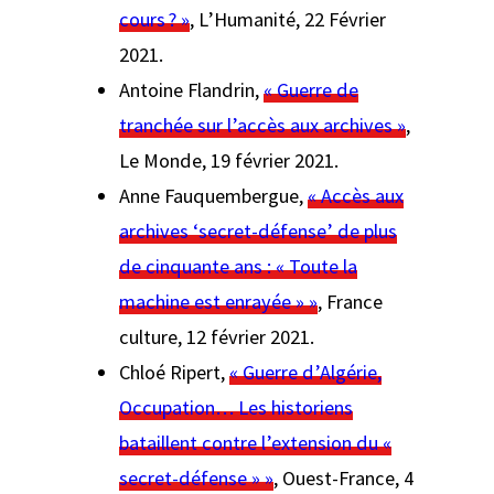
cours ? »
,
L’Humanité,
22 Février
2021.
Antoine Flandrin,
« Guerre de
tranchée sur l’accès aux archives »
,
Le Monde
, 19 février 2021.
Anne Fauquembergue,
« Accès aux
archives ‘secret-défense’ de plus
de cinquante ans : « Toute la
machine est enrayée » »
,
France
culture
, 12 février 2021.
Chloé Ripert,
« Guerre d’Algérie,
Occupation… Les historiens
bataillent contre l’extension du «
secret-défense » »
,
Ouest-France
, 4