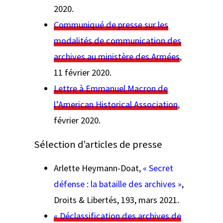
2020.
Communiqué de presse sur les
modalités de communication des
archives au ministère des Armées
,
11 février 2020.
Lettre à Emmanuel Macron de
l’American Historical Association
,
février 2020.
Sélection d’articles de presse
Arlette Heymann-Doat,
«
Secret
défense : la bataille des archives »
,
Droits & Libertés
, 193, mars 2021.
« Déclassification des archives de