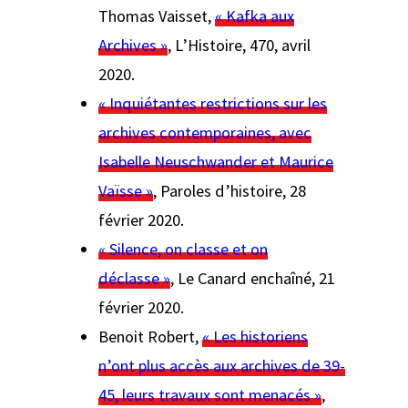
Thomas Vaisset,
« Kafka aux
Archives »
, L’Histoire
, 470, avril
2020.
« Inquiétantes restrictions sur les
archives contemporaines, avec
Isabelle Neuschwander et Maurice
Vaïsse »
,
Paroles d’histoire
, 28
février 2020.
« Silence, on classe et on
déclasse »
,
Le Canard enchaîné
, 21
février 2020.
Benoit Robert,
« Les historiens
n’ont plus accès aux archives de 39-
45, leurs travaux sont menacés »
,