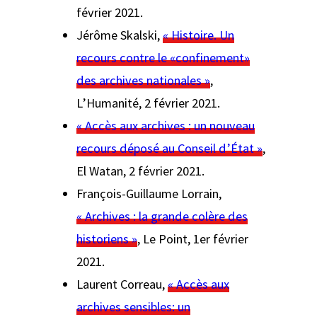
février 2021.
Jérôme Skalski,
« Histoire. Un
recours contre le «confinement»
des archives nationales »
,
L’Humanité
, 2 février 2021.
« Accès aux archives : un nouveau
recours déposé au Conseil d’État »
,
El Watan
, 2 février 2021.
François-Guillaume Lorrain,
« Archives : la grande colère des
historiens »
,
Le Point
, 1er février
2021.
Laurent Correau,
« Accès aux
archives sensibles: un