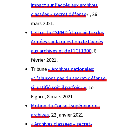
impact sur l’accès aux archives
classées « secret défense
« , 26
mars 2021.
Lettre du CSRHD à la ministre des
Armées sur la question de l’accès
aux archives et de l’IGI 1300
, 6
février 2021.
Tribune
« Archives nationales:
«N’abusons pas du secret-défense,
si justifié soit-il parfois» »
,
Le
Figaro
, 8 mars 2021.
Motion du Conseil supérieur des
archives
, 22 janvier 2021.
« Archives classées « secret-