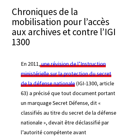
e
Chroniques de la
r
mobilisation pour l’accès
aux archives et contre l’IGI
1300
En 2011,
une révision de l’Instruction
ministérielle sur la protection du secret
de la défense nationale
(IGI-1300, article
63) a précisé que tout document portant
un marquage Secret Défense, dit «
classifiés au titre du secret de la défense
nationale », devait être déclassifié par
l’autorité compétente avant