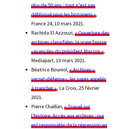
plus de 50 ans : tout n’est pas
débloqué pour les historiens »
,
France 24
, 10 mars 2021.
Rachida El Azzouzi,
« Ouverture des
archives classifiées: la vraie fausse
«avancée» du président Macron »
,
Mediapart
, 10 mars 2021.
Béatrice Bouniol,
« Archives «
secret-défense », les juges appelés
à trancher »
,
La Croix
, 25 février
2021.
Pierre Chaillan,
« Travail sur
l’histoire. Accès aux archives : qui
est responsable de la régression en