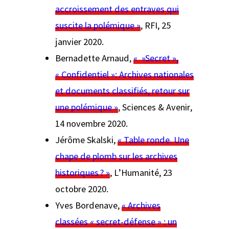
accroissement des entraves qui
suscite la polémique »
, RFI, 25
janvier 2020.
Bernadette Arnaud,
« »Secret »,
« Confidentiel »: Archives nationales
et documents classifiés, retour sur
une polémique »
,
Sciences & Avenir
,
14 novembre 2020.
Jérôme Skalski,
« Table ronde. Une
chape de plomb sur les archives
historiques ? »
,
L’Humanité
, 23
octobre 2020.
Yves Bordenave,
« Archives
classées « secret-défense » : un