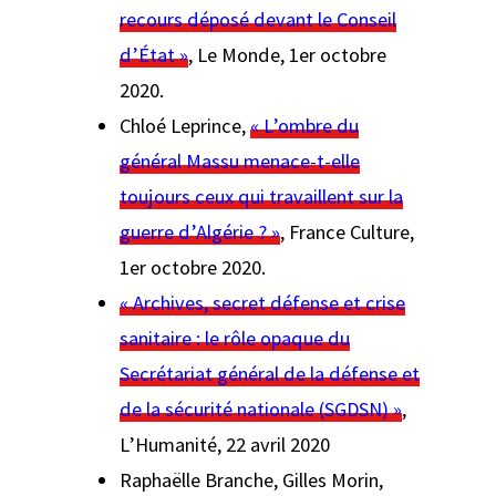
recours déposé devant le Conseil
d’État »
,
Le Monde
, 1er octobre
2020.
Chloé Leprince,
« L’ombre du
général Massu menace-t-elle
toujours ceux qui travaillent sur la
guerre d’Algérie ? »
,
France Culture
,
1er octobre 2020.
« Archives, secret défense et crise
sanitaire : le rôle opaque du
Secrétariat général de la défense et
de la sécurité nationale (SGDSN) »
,
L’Humanité
, 22 avril 2020
Raphaëlle Branche, Gilles Morin,