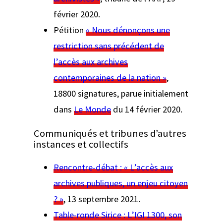
février 2020.
Pétition
« Nous dénonçons une
restriction sans précédent de
l’accès aux archives
contemporaines de la nation »
,
18800 signatures, parue initialement
dans
Le Monde
du 14 février 2020.
Communiqués et tribunes d’autres
instances et collectifs
Rencontre-débat : « L’accès aux
archives publiques, un enjeu citoyen
? »
, 13 septembre 2021.
Table-ronde Sirice : L’IGI 1300, son