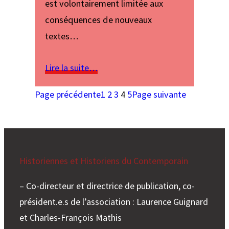
est volontairement limitée aux
conséquences de nouveaux
textes…
Lire la suite…
Page précédente
1
2
3
4
5
Page suivante
Historiennes et Historiens du Contemporain
– Co-directeur et directrice de publication, co-
président.e.s de l’association : Laurence Guignard
et Charles-François Mathis