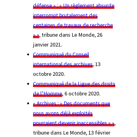
défense » : « Un règlement absurde
interrompt brutalement des
centaines de travaux de recherche
» »
, tribune dans
Le Monde
, 26
janvier 2021.
Communiqué du Conseil
international des archives
, 13
octobre 2020.
Communiqué de la Ligue des droits
de l’Homme
, 6 octobre 2020.
« Archives : « Des documents que
nous avons déjà exploités
pourraient devenir inaccessibles » »
,
tribune dans
Le Monde
, 13 février