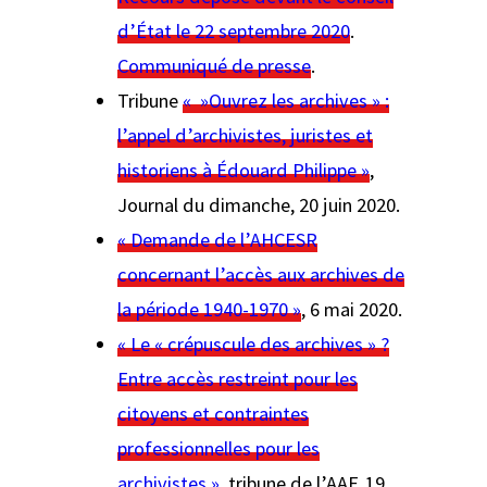
d’État le 22 septembre 2020
.
Communiqué de presse
.
Tribune
« »Ouvrez les archives » :
l’appel d’archivistes, juristes et
historiens à Édouard Philippe »
,
Journal du dimanche
, 20 juin 2020.
« Demande de l’AHCESR
concernant l’accès aux archives de
la période 1940-1970 »
, 6 mai 2020.
« Le « crépuscule des archives » ?
Entre accès restreint pour les
citoyens et contraintes
professionnelles pour les
archivistes »
, tribune de l’AAF, 19