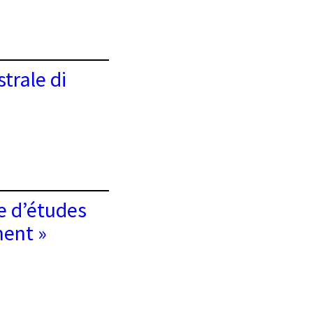
trale di
ée d’études
ment »