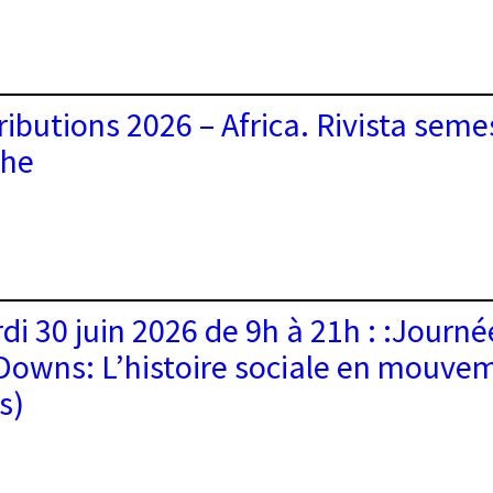
cal
ue
:
ire
s.
ributions 2026 – Africa. Rivista semes
nnementale:
n,
tation
che
mie
butions
di 30 juin 2026 de 9h à 21h : :Journ
 »
Downs: L’histoire sociale en mouve
s)
rale