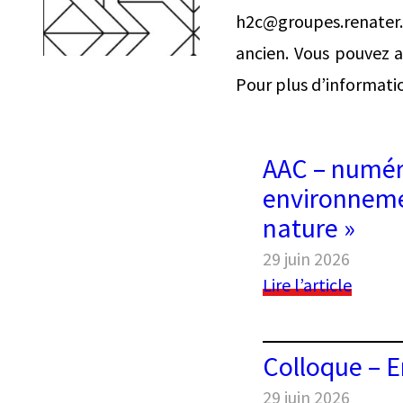
h2c@groupes.renater.f
ancien. Vous pouvez au
Pour plus d’informati
AAC – numéro
environnemen
nature »
29 juin 2026
:
Lire l’article
AAC
–
numér
Colloque – E
spécia
de
29 juin 2026