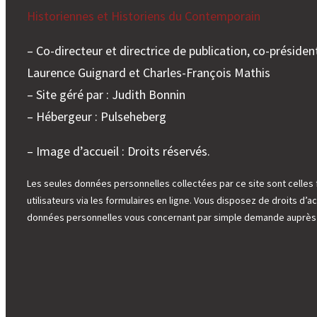
croisé
Historiennes et Historiens du Contemporain
franco
allem
– Co-directeur et directrice de publication, co-président
(XIXe-
Laurence Guignard et Charles-François Mathis
XXIe
siècle)
– Site géré par : Judith Bonnin
»
– Hébergeur : Pulseheberg
– Image d’accueil : Droits réservés.
Les seules données personnelles collectées par ce site sont celles 
utilisateurs via les formulaires en ligne. Vous disposez de droits d’ac
données personnelles vous concernant par simple demande auprès d