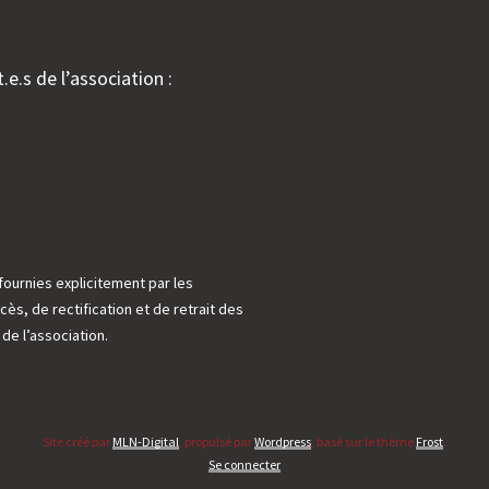
e
-
ande
.e.s de l’association :
fournies explicitement par les
cès, de rectification et de retrait des
e l’association.
Site créé par
MLN-Digital
, propulsé par
Wordpress
, basé sur le thème
Frost
.
Se connecter