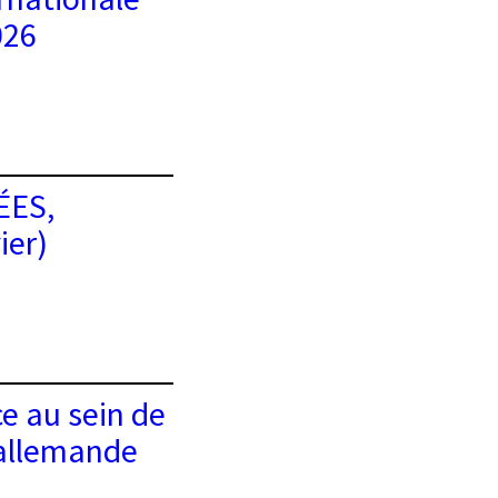
026
ÉES,
ier)
e au sein de
-allemande