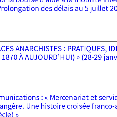
S,
Prolongation des délais au 5 juillet 2
ire
ACES ANARCHISTES : PRATIQUES, ID
a
 1870 À AUJOURD’HUI) » (28-29 janv
r
logie
té
ie
ationale
unications : « Mercenariat et servic
ES
rangère. Une histoire croisée franco
HISTES
gation
ècle) »