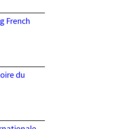
ng French
toire du
ernationale