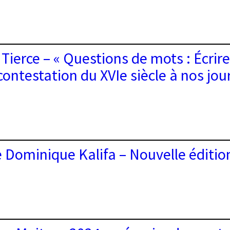
l
au
ire
let
Tierce – « Questions de mots : Écrire,
eb
contestation du XVIe siècle à nos jour
t
e Dominique Kalifa – Nouvelle éditio
butions
ons