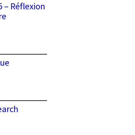
 – Réflexion
re
que
earch