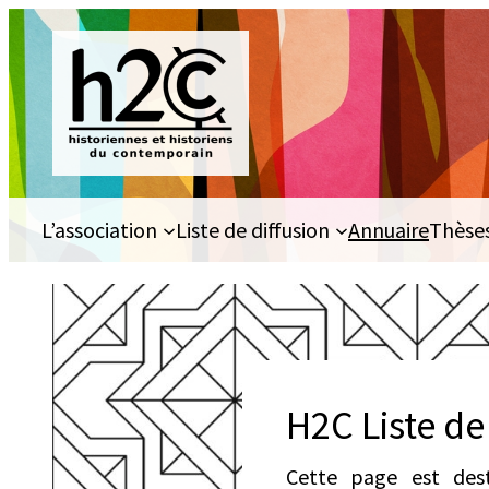
Aller
au
contenu
L’association
Liste de diffusion
Annuaire
Thèse
H2C Liste de
Cette page est dest