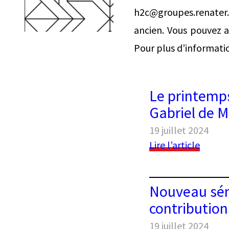
h2c@groupes.renater.f
ancien. Vous pouvez au
Pour plus d’informati
Le printemps
Gabriel de Mo
19 juillet 2024
:
Lire l’article
Le
print
de
Nouveau sém
l’arch
contributio
préhis
Autour
19 juillet 2024