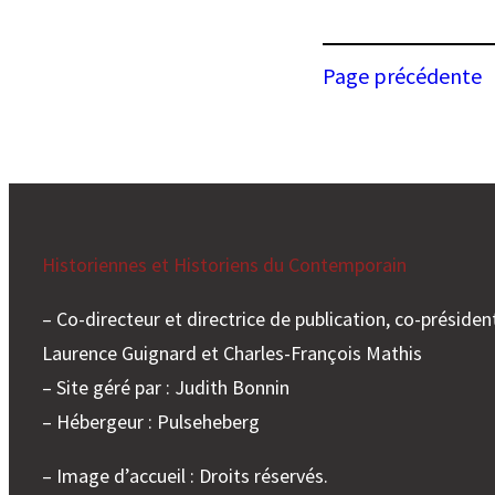
dans
–
la
Sémina
recher
Page précédente
mensu
en
–
histoir
“Afriq
Noria
Resear
Historiennes et Historiens du Contemporain
– Co-directeur et directrice de publication, co-président
Laurence Guignard et Charles-François Mathis
– Site géré par : Judith Bonnin
– Hébergeur : Pulseheberg
– Image d’accueil : Droits réservés.