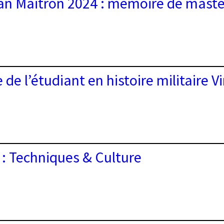
ean Maitron 2024 : mémoire de maste
ique
dre
le
n
tation
 de l’étudiant en histoire militaire 
n
ite background
re
e
r
 : Techniques & Culture
ant
e
re
nes