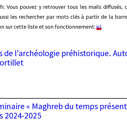
r. Vous pouvez y retrouver tous les mails diffusés, 
ssi les rechercher par mots clés à partir de la barr
on sur cette liste et son fonctionnement:
ici
.
 de l’archéologie préhistorique. Aut
rtillet
emps
inaire « Maghreb du temps présent »
éologie
ns 2024-2025
torique.