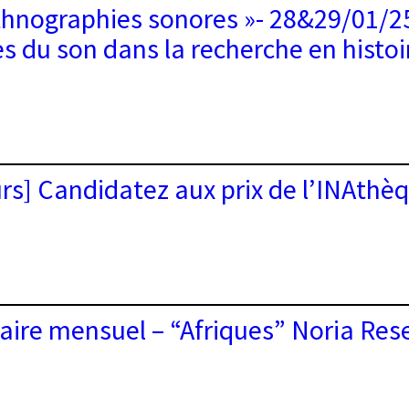
thnographies sonores »- 28&29/01/25
es du son dans la recherche en histoi
ques
e
urs] Candidatez aux prix de l’INAthè
ographies
s »-
/01/25
ers
ion
atez
aire mensuel – “Afriques” Noria Res
hèque