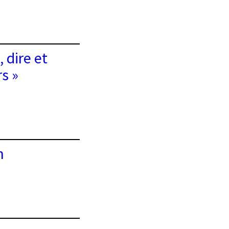
 dire et
s »
n