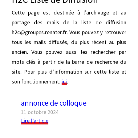
e
r
Cette page est destinée à l’archivage et au
partage des mails de la liste de diffusion
h2c@groupes.renater.fr. Vous pouvez y retrouver
tous les mails diffusés, du plus récent au plus
ancien. Vous pouvez aussi les rechercher par
mots clés à partir de la barre de recherche du
site. Pour plus d’information sur cette liste et
Black geometric seamless patterns set on a
son fonctionnement:
ici
.
white background
annonce de colloque
11 octobre 2024
:
Lire l’article
annonce
de