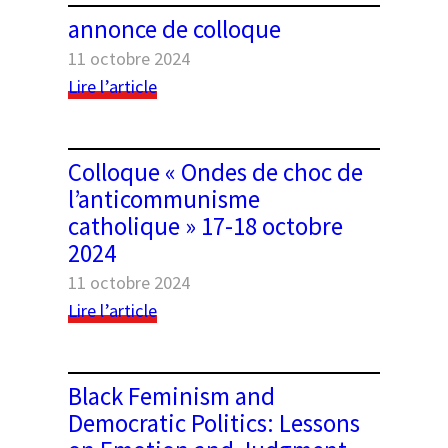
colloque
annonce de colloque
11 octobre 2024
:
Lire l’article
annonce
de
colloque
Colloque « Ondes de choc de
l’anticommunisme
catholique » 17-18 octobre
2024
11 octobre 2024
:
Lire l’article
Colloque
« Ondes
de
Black Feminism and
choc
Democratic Politics: Lessons
de