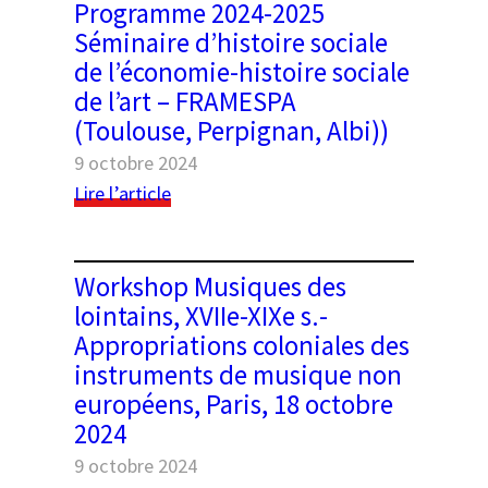
Programme 2024-2025
Histinéraires.
Séminaire d’histoire sociale
La
de l’économie-histoire sociale
fabrique
de l’art – FRAMESPA
de
(Toulouse, Perpignan, Albi))
l’histoire
telle
9 octobre 2024
qu’elle
:
Lire l’article
se
Programme
raconte
2024-
2025
Workshop Musiques des
Séminaire
lointains, XVIIe-XIXe s.-
d’histoire
Appropriations coloniales des
sociale
instruments de musique non
de
européens, Paris, 18 octobre
l’économie-
histoire
2024
sociale
9 octobre 2024
de