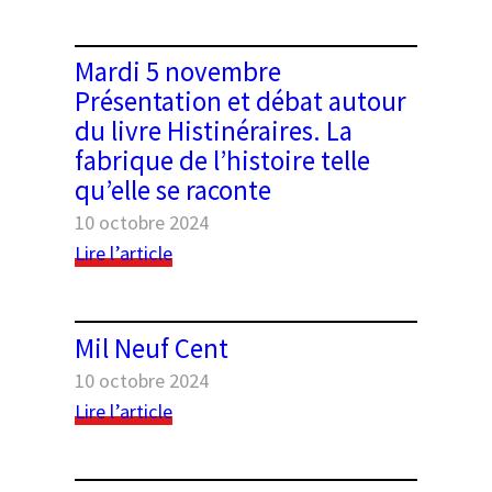
n°20
Séminaire
« Entrer
et
Mardi 5 novembre
sortir
Présentation et débat autour
de
du livre Histinéraires. La
la
fabrique de l’histoire telle
métropole
qu’elle se raconte
(post)coloniale »
10 octobre 2024
:
Lire l’article
Mardi
5
novembre
Mil Neuf Cent
Présentation
10 octobre 2024
et
:
débat
Lire l’article
Mil
autour
Neuf
du
Cent
livre