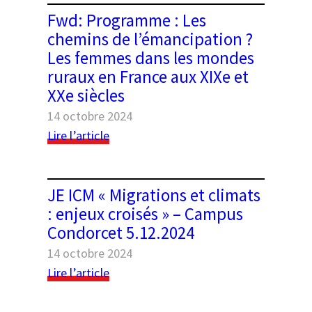
Genre
Fwd: Programme : Les
et
chemins de l’émancipation ?
argent
Les femmes dans les mondes
ruraux en France aux XIXe et
XXe siècles
14 octobre 2024
:
Lire l’article
Fwd:
Programme
:
JE ICM « Migrations et climats
Les
: enjeux croisés » – Campus
chemins
Condorcet 5.12.2024
de
l’émancipation
14 octobre 2024
?
:
Lire l’article
Les
JE
femmes
ICM