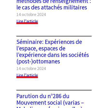
méthodes de renseignement :
d’avant
le cas des attachés militaires
au
monde
14 octobre 2024
d’après.
:
Lire l’article
L’ordinaire
Publication
par
de
temps
l’ouvrage
Séminaire: Expériences de
extraordinaires »
:
l’espace, espaces de
Internationalisation
l’expérience dans les sociétés
des
(post-)ottomanes
méthodes
de
14 octobre 2024
renseignement
:
Lire l’article
:
Séminaire:
le
Expériences
cas
de
Parution du n°286 du
des
l’espace,
Mouvement social (varias –
attachés
espaces
militaires