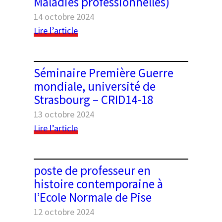
Maladies professionnelles)
de
l’expérience
14 octobre 2024
dans
:
Lire l’article
les
Parution
sociétés
du
(post-)ottomanes
n°286
Séminaire Première Guerre
du
mondiale, université de
Mouvement
Strasbourg – CRID14-18
social
(varias
13 octobre 2024
–
:
Lire l’article
Maladies
Séminaire
professionnelles)
Première
Guerre
poste de professeur en
mondiale,
histoire contemporaine à
université
l’Ecole Normale de Pise
de
Strasbourg
12 octobre 2024