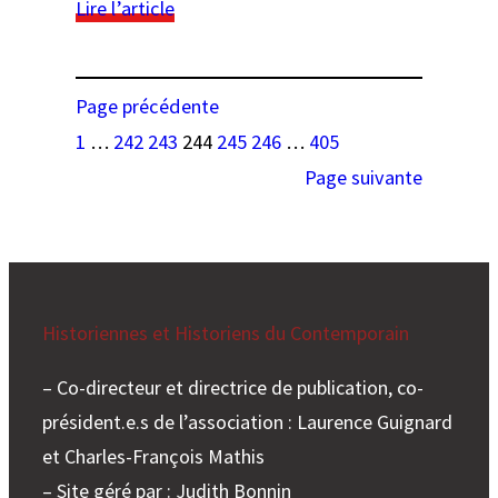
–
:
Lire l’article
CRID14-
poste
18
de
professeur
Page précédente
en
histoire
1
…
242
243
244
245
246
…
405
contemporaine
Page suivante
à
l’Ecole
Normale
de
Pise
Historiennes et Historiens du Contemporain
– Co-directeur et directrice de publication, co-
président.e.s de l’association : Laurence Guignard
et Charles-François Mathis
– Site géré par : Judith Bonnin