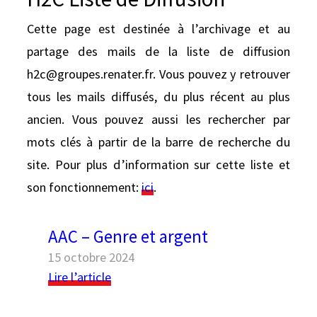
e
r
Cette page est destinée à l’archivage et au
partage des mails de la liste de diffusion
h2c@groupes.renater.fr. Vous pouvez y retrouver
tous les mails diffusés, du plus récent au plus
ancien. Vous pouvez aussi les rechercher par
mots clés à partir de la barre de recherche du
site. Pour plus d’information sur cette liste et
Black geometric seamless patterns set on a
son fonctionnement:
ici
.
white background
AAC – Genre et argent
15 octobre 2024
:
Lire l’article
AAC
–