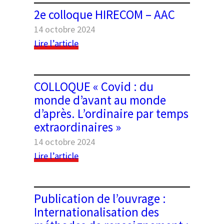
dans
« Migrations
2e colloque HIRECOM – AAC
les
et
mondes
14 octobre 2024
climats
ruraux
:
:
Lire l’article
en
2e
enjeux
France
colloque
croisés »
aux
HIRECOM
–
COLLOQUE « Covid : du
XIXe
–
Campus
monde d’avant au monde
et
AAC
Condorcet
d’après. L’ordinaire par temps
XXe
5.12.2024
siècles
extraordinaires »
14 octobre 2024
:
Lire l’article
COLLOQUE
« Covid
:
Publication de l’ouvrage :
du
Internationalisation des
monde