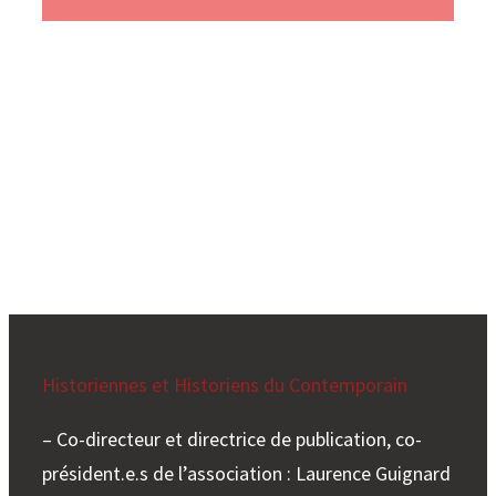
– Directrice de la publication, présidente de l’association
: Raphaëlle Branche
– Site géré par : Judith Bonnin et Pierre Verschueren
– Hebergeur : Pulseheberg
Historiennes et Historiens du Contemporain
– Co-directeur et directrice de publication, co-
président.e.s de l’association : Laurence Guignard