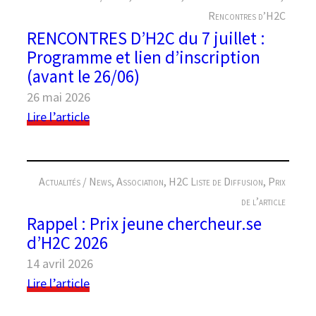
e
Rencontres d’H2C
r
RENCONTRES D’H2C du 7 juillet :
Programme et lien d’inscription
(avant le 26/06)
26 mai 2026
Lire l’article
:
R
E
Actualités / News
, 
Association
, 
H2C Liste de Diffusion
, 
Prix
N
C
de l’article
O
Rappel : Prix jeune chercheur.se
N
d’H2C 2026
T
14 avril 2026
R
Lire l’article
E
:
S