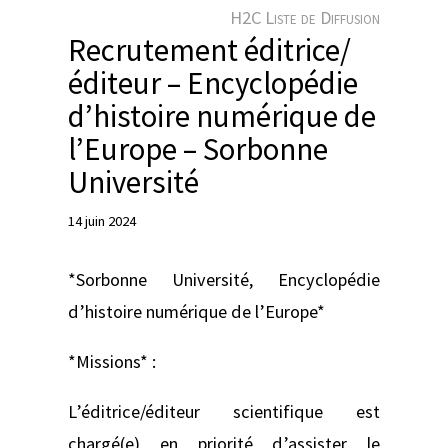
e
H2C Liste de Diffusion
r
Recrutement éditrice/
éditeur – Encyclopédie
d’histoire numérique de
l’Europe – Sorbonne
Université
14 juin 2024
*Sorbonne Université, Encyclopédie
d’histoire numérique de l’Europe*
*Missions* :
L’éditrice/éditeur scientifique est
chargé(e) en priorité d’assister le