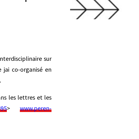
terdisciplinaire sur
 jai co-organisé en
.
ns les lettres et les
495
>
www.peren-