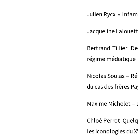
Julien Rycx  « Infa
Jacqueline Lalouette
Bertrand Tillier  De
régime médiatique
Nicolas Soulas – Rév
du cas des frères P
Maxime Michelet – L
Chloé Perrot  Quelq
les iconologies du XV