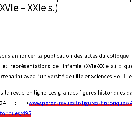
XVIe – XXIe s.)
us annoncer la publication des actes du colloque in
 et représentations de linfamie (XVIe-XXIe s.) » que
tenariat avec l’Université de Lille et Sciences Po Lille
s la revue en ligne Les grandes figures historiques da
2024 : <
www.peren-revues.fr/figures-historiques/
storiques/495