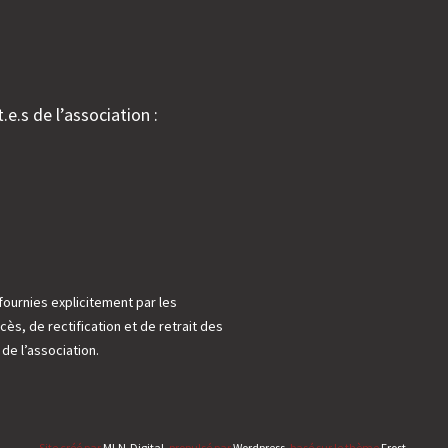
.e.s de l’association :
fournies explicitement par les
cès, de rectification et de retrait des
e l’association.
Site créé par
MLN-Digital
, propulsé par
Wordpress
, basé sur le thème
Frost
.