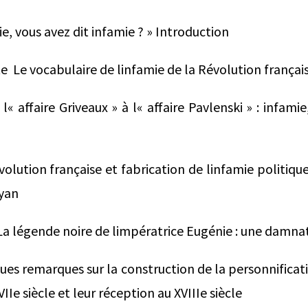
mie, vous avez dit infamie ? » Introduction
  Le vocabulaire de linfamie de la Révolution français
 l« affaire Griveaux » à l« affaire Pavlenski » : infami
olution française et fabrication de linfamie politique
ayan
a légende noire de limpératrice Eugénie : une damn
ues remarques sur la construction de la personnificat
IIe siècle et leur réception au XVIIIe siècle