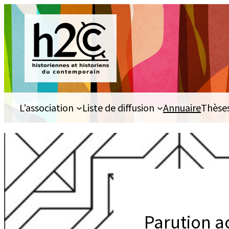
Aller
au
contenu
L’association
Liste de diffusion
Annuaire
Thèse
Parution ac