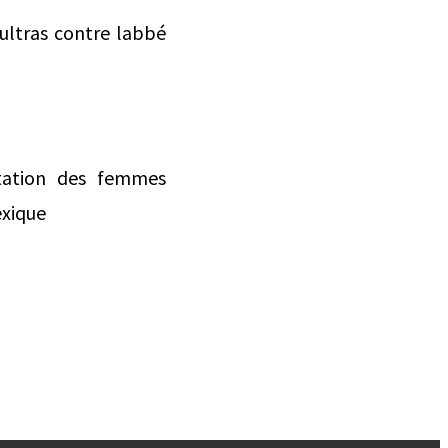
 ultras contre labbé
entation des femmes
exique