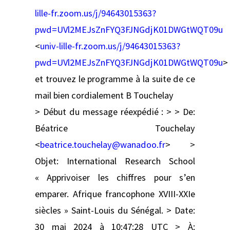
lille-fr.zoom.us/j/94643015363?
pwd=UVl2MEJsZnFYQ3FJNGdjK01DWGtWQT09u
<
univ-lille-fr.zoom.us/j/94643015363?
pwd=UVl2MEJsZnFYQ3FJNGdjK01DWGtWQT09u
>
et trouvez le programme à la suite de ce
mail bien cordialement B Touchelay
> Début du message réexpédié : > > De:
Béatrice Touchelay
<
beatrice.touchelay@wanadoo.fr
> >
Objet: International Research School
« Apprivoiser les chiffres pour s’en
emparer. Afrique francophone XVIII-XXIe
siècles » Saint-Louis du Sénégal. > Date:
30 mai 2024 à 10:47:28 UTC > À: