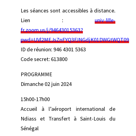
Les séances sont accessibles à distance.
Lien :
univ-lille-
fr.zoom.us/j/94643015363?
pwd=UVl2MEJsZnFYQ3FJNGdjK01DWGtWQT09
ID de réunion: 946 4301 5363
Code secret: 613800
PROGRAMME
Dimanche 02 juin 2024
15h00-17h00
Accueil à l’aéroport international de
Ndiass et Transfert à Saint-Louis du
Sénégal