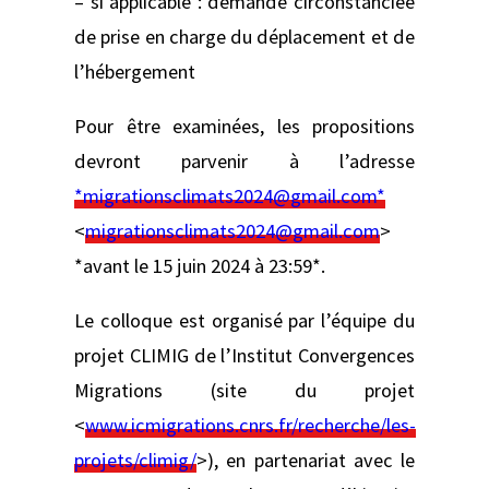
– si applicable : demande circonstanciée
de prise en charge du déplacement et de
l’hébergement
Pour être examinées, les propositions
devront parvenir à l’adresse
*migrationsclimats2024@gmail.com*
<
migrationsclimats2024@gmail.com
>
*avant le 15 juin 2024 à 23:59*.
Le colloque est organisé par l’équipe du
projet CLIMIG de l’Institut Convergences
Migrations (site du projet
<
www.icmigrations.cnrs.fr/recherche/les-
projets/climig/
>), en partenariat avec le