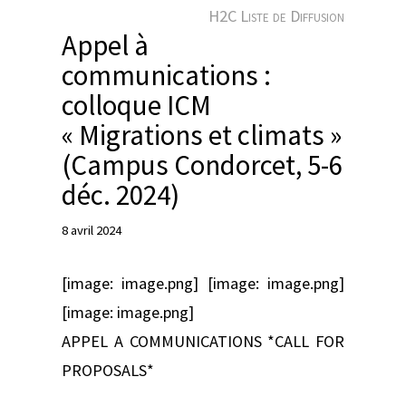
e
H2C Liste de Diffusion
r
Appel à
communications :
colloque ICM
« Migrations et climats »
(Campus Condorcet, 5-6
déc. 2024)
8 avril 2024
[image: image.png] [image: image.png]
[image: image.png]
APPEL A COMMUNICATIONS *CALL FOR
PROPOSALS*