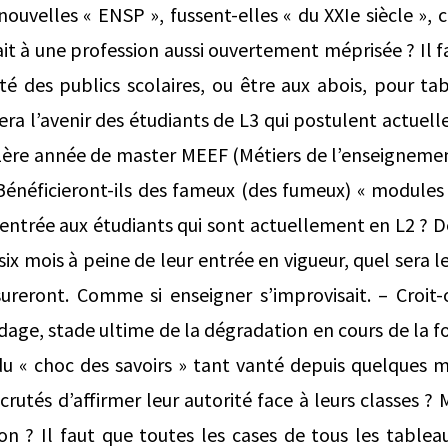
ouvelles « ENSP », fussent-elles « du XXIe siècle », 
ait à une profession aussi ouvertement méprisée ? Il 
ité des publics scolaires, ou être aux abois, pour ta
sera l’avenir des étudiants de L3 qui postulent actuel
1ère année de master MEEF (Métiers de l’enseignemen
 Bénéficieront-ils des fameux (des fumeux) « module
entrée aux étudiants qui sont actuellement en L2 ? 
six mois à peine de leur entrée en vigueur, quel sera 
sureront. Comme si enseigner s’improvisait. – Croit
dage, stade ultime de la dégradation en cours de la f
du « choc des savoirs » tant vanté depuis quelques m
crutés d’affirmer leur autorité face à leurs classes ?
n ? Il faut que toutes les cases de tous les tablea