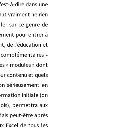
c’est-à-dire dans une
faut vraiment ne rien
bler sur ce genre de
lement pour entrer à
t, de l’éducation et
s complémentaires »
Des « modules » dont
leur contenu et quels
-on sérieusement en
ormation initiale (on
ois), permettra aux
 Mais peut-être après
ux Excel de tous les