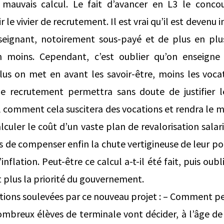
 mauvais calcul. Le fait d’avancer en L3 le conco
r le vivier de recrutement. Il est vrai qu’il est devenu
seignant, notoirement sous-payé et de plus en plus d
 moins. Cependant, c’est oublier qu’on enseigne 
us on met en avant les savoir-être, moins les vocat
de recrutement permettra sans doute de justifier l
l comment cela suscitera des vocations et rendra le m
alculer le coût d’un vaste plan de revalorisation sala
s de compenser enfin la chute vertigineuse de leur po
nflation. Peut-être ce calcul a-t-il été fait, puis oubl
t plus la priorité du gouvernement.
tions soulevées par ce nouveau projet : – Comment p
mbreux élèves de terminale vont décider, à l’âge de