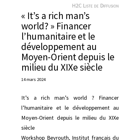
e
H2C Liste de Diffusion
r
« It’s a rich man’s
world? » Financer
l’humanitaire et le
développement au
Moyen-Orient depuis le
milieu du XIXe siècle
14 mars 2024
It’s a rich man’s world ? Financer
l’humanitaire et le développement au
Moyen-Orient depuis le milieu du XIXe
siècle
Workshop Beyrouth, Institut français du