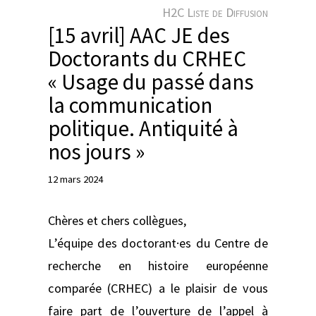
e
H2C Liste de Diffusion
r
[15 avril] AAC JE des
Doctorants du CRHEC
« Usage du passé dans
la communication
politique. Antiquité à
nos jours »
12 mars 2024
Chères et chers collègues,
L’équipe des doctorant·es du Centre de
recherche en histoire européenne
comparée (CRHEC) a le plaisir de vous
faire part de l’ouverture de l’appel à