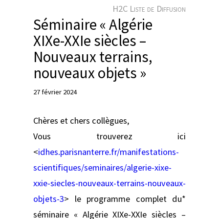
e
H2C Liste de Diffusion
r
Séminaire « Algérie
XIXe-XXIe siècles –
Nouveaux terrains,
nouveaux objets »
27 février 2024
Chères et chers collègues,
Vous trouverez ici
<
idhes.parisnanterre.fr/manifestations-
scientifiques/seminaires/algerie-xixe-
xxie-siecles-nouveaux-terrains-nouveaux-
objets-3
> le programme complet du*
séminaire « Algérie XIXe-XXIe siècles –