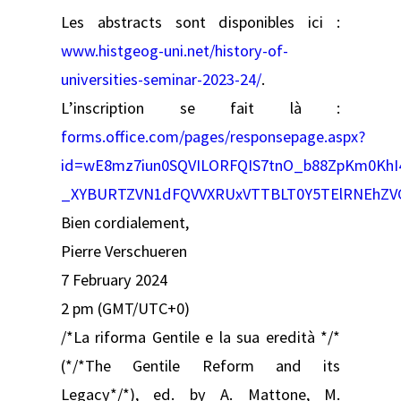
Les abstracts sont disponibles ici :
www.histgeog-uni.net/history-of-
universities-seminar-2023-24/
.
L’inscription se fait là :
forms.office.com/pages/responsepage.aspx?
id=wE8mz7iun0SQVILORFQIS7tnO_b88ZpKm0KhI
_XYBURTZVN1dFQVVXRUxVTTBLT0Y5TElRNEhZV
Bien cordialement,
Pierre Verschueren
7 February 2024
2 pm (GMT/UTC+0)
/*La riforma Gentile e la sua eredità */*
(*/*The Gentile Reform and its
Legacy*/*), ed. by A. Mattone, M.