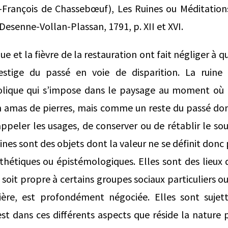
-François de Chassebœuf), Les Ruines ou Méditations
 Desenne-Vollan-Plassan, 1791, p. XII et XVI.
 et la fièvre de la restauration ont fait négliger à qu
estige du passé en voie de disparition. La ruine 
lique qui s’impose dans le paysage au moment où e
amas de pierres, mais comme un reste du passé dont 
rappeler les usages, de conserver ou de rétablir le s
nes sont des objets dont la valeur ne se définit donc
esthétiques ou épistémologiques. Elles sont des lieu
e soit propre à certains groupes sociaux particuliers o
tière, est profondément négociée. Elles sont suje
’est dans ces différents aspects que réside la nature