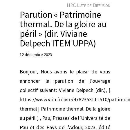
e
H2C Liste de Diffusion
r
Parution « Patrimoine
thermal. De la gloire au
péril » (dir. Viviane
Delpech ITEM UPPA)
12 décembre 2023
Bonjour, Nous avons le plaisir de vous
annoncer la parution de l’ouvrage
collectif suivant: Viviane Delpech (dir.), [
https://www.vrin.fr/livre/9782353111510/patrimoi
thermal | Patrimoine thermal. De la gloire
au péril ] , Pau, Presses de l’Université de
Pau et des Pays de l’Adour, 2023, édité