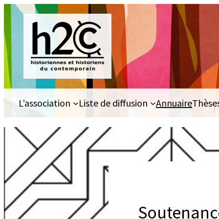
Aller
au
contenu
L’association
Liste de diffusion
Annuaire
Thèse
Soutenance