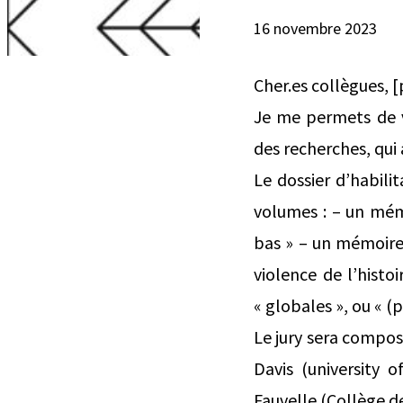
16 novembre 2023
Cher.es collègues, 
Je me permets de v
des recherches, qui 
Le dossier d’habilit
volumes : – un mémo
bas » – un mémoire 
violence de l’hist
« globales », ou « (
Le jury sera composé
Davis (university o
Fauvelle (Collège de