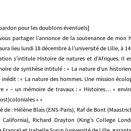
[pardon pour les doublons éventuels]
ous partager l’annonce de la soutenance de mon hab
aura lieu lundi 18 décembre à l’université de Lille, à 14
ation s’intitule Histoire de natures et d’Afriques. Il
ire de synthèse intitulé : « La nature d’un historien.
inédit : « La nature des hommes. Une mission écologi
oire » – un mémoire de travaux : « Histoires… « envi
post)coloniales » »
 de : Hélène Blais (ENS-Paris), Raf de Bont (Maastric
f California), Richard Drayton (King’s College Lond
 France) et Isabelle Surun (université de Lille, garante