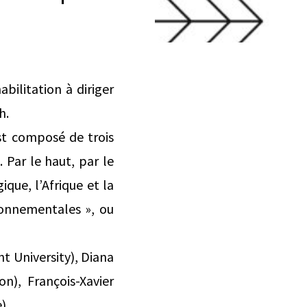
ilitation à diriger
h.
 est composé de trois
 Par le haut, par le
que, l’Afrique et la
ronnementales », ou
ht University), Diana
on), François-Xavier
).