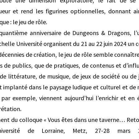
joute une dimension exploratoire, le fait de se
eur et rend les figurines optionnelles, donnant ai
ue : le jeu de rôle.
nquantième anniversaire de Dungeons & Dragons, l’
helle Université organisent du 21 au 22 juin 2024 un 
 décennies de création, le jeu de rôle semble connaîtr
 de publics, que de pratiques, de contenus et d’influ
 de littérature, de musique, de jeux de société ou de 
t implanté dans le paysage ludique et culturel et de
e par exemple, viennent aujourd’hui l’enrichir et en
rétation.
nt du colloque « Vous êtes dans une taverne… Retou
versité de Lorraine, Metz, 27-28 mars 