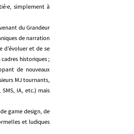
itié·e, simplement à
s venant du Grandeur
hniques de narration
se d’évoluer et de se
 cadres historiques ;
oppant de nouveaux
ieurs MJ tournants,
, SMS, IA, etc.) mais
s de game design, de
ormelles et ludiques