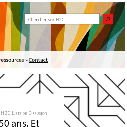
R
e
c
h
e
ressources
Contact
r
c
h
e
r
H2C Liste de Diffusion
50 ans. Et