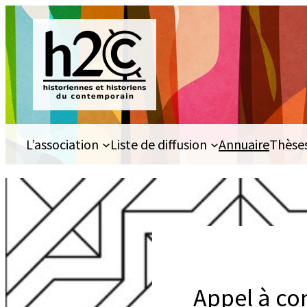
Aller
au
contenu
L’association
Liste de diffusion
Annuaire
Thèse
Appel à con