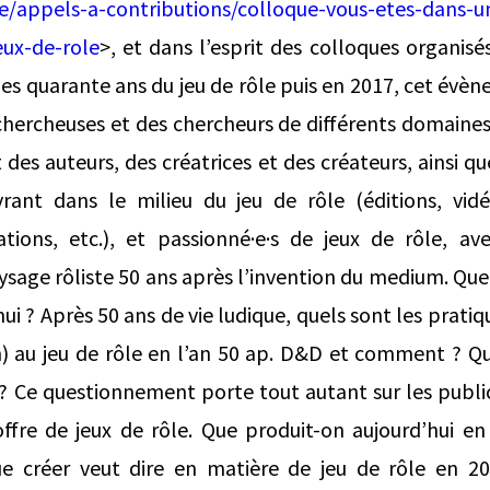
che/appels-a-contributions/colloque-vous-etes-dans-u
eux-de-role
>, et dans l’esprit des colloques organisés
es quarante ans du jeu de rôle puis en 2017, cet évèn
hercheuses et des chercheurs de différents domaines 
t des auteurs, des créatrices et des créateurs, ainsi qu
rant dans le milieu du jeu de rôle (éditions, vid
rations, etc.), et passionné·e·s de jeux de rôle, av
sage rôliste 50 ans après l’invention du medium. Que 
hui ? Après 50 ans de vie ludique, quels sont les pratiqu
) au jeu de rôle en l’an 50 ap. D&D et comment ? Qu
 ? Ce questionnement porte tout autant sur les publ
offre de jeux de rôle. Que produit-on aujourd’hui e
que créer veut dire en matière de jeu de rôle en 