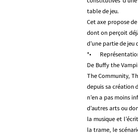
constitutives d’une
table de jeu.
Cet axe propose de s
dont on perçoit déj
d’une partie de jeu 
*• Représentation e
De Buffy the Vampir
The Community, The
depuis sa création d
n’en a pas moins in
d’autres arts ou dom
la musique et l’écri
la trame, le scénari