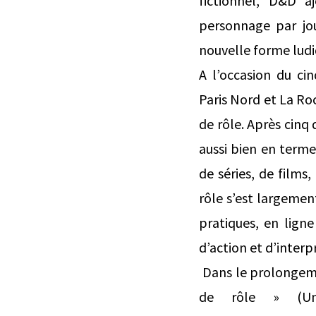
fictionnel, D&D a
personnage par jou
nouvelle forme ludiq
A l’occasion du ci
Paris Nord et La Roc
de rôle. Après cinq
aussi bien en termes
de séries, de films,
rôle s’est largemen
pratiques, en lign
d’action et d’interp
Dans le prolongeme
de rôle » (Uni