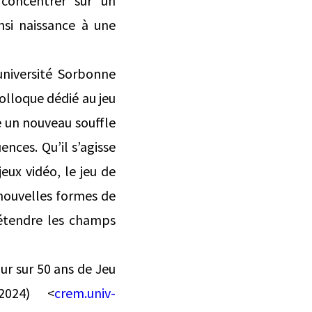
 concentrer sur un
nsi naissance à une
université Sorbonne
colloque dédié au jeu
e un nouveau souffle
ences. Qu’il s’agisse
jeux vidéo, le jeu de
 nouvelles formes de
 étendre les champs
r sur 50 ans de Jeu
2024) <
crem.univ-