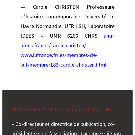
— Carole CHRISTEN Professeure
d’histoire contemporaine Université Le
Havre Normandie, UFR LSH, Laboratoire
IDEES – UMR 6266 CNRS
umr-
idees.fr/user/carole.christen/
www.iufrance.fr/les-membres-de-
liuf/membre/183-carole-christen.html
Historiennes et Historiens du Contemporain
– Co-directeur et directrice de publication, co-
président.e.s de l’association : Laurence Guignard