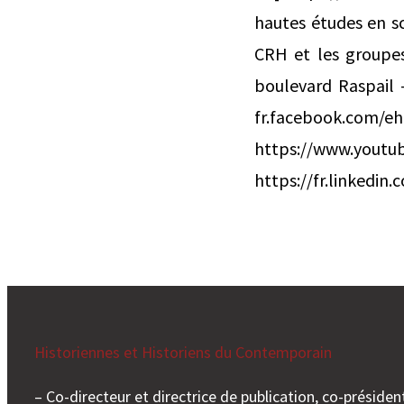
hautes études en sc
CRH et les groupes
boulevard Raspail –
fr.facebook.c
https://www.
https://fr.linkedin
Historiennes et Historiens du Contemporain
– Co-directeur et directrice de publication, co-président