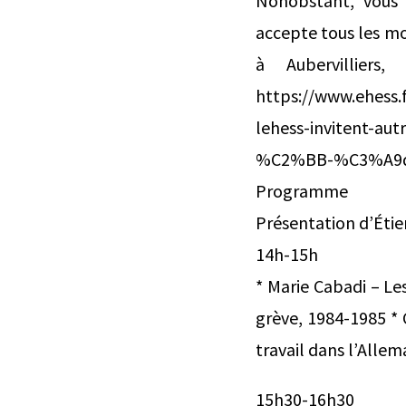
Nonobstant, vous 
accepte tous les m
à Aubervillier
https://www.ehess
lehess-invitent-a
%C2%BB-%C3%A9diti
Programme
Présentation d’Étie
14h-15h
* Marie Cabadi – Le
grève, 1984-1985 * 
travail dans l’Alle
15h30-16h30