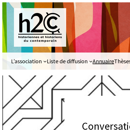
Aller
au
contenu
L’association
Liste de diffusion
Annuaire
Thèse
Conversatio