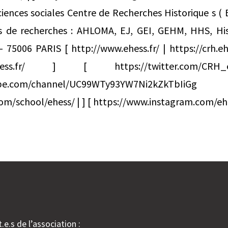
iences sociales Centre de Recherches Historique s (
 de recherches : AHLOMA, EJ, GEI, GEHM, HHS, His
 75006 PARIS [ http://www.ehess.fr/ | https://crh.ehes
om/ehess.fr/ ] [ https://twitter.com
youtube.com/channel/UC99WTy93YW7Ni2
.com/school/ehess/ | ] [ https://www.instagram.com/eh
.e.s de l’association :