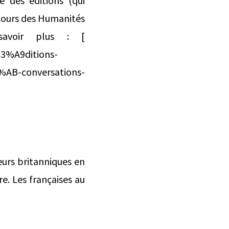
 des éditions (qui
cours des Humanités
savoir plus : [
3%A9ditions-
%AB-conversations-
eurs britanniques en
e. Les françaises au