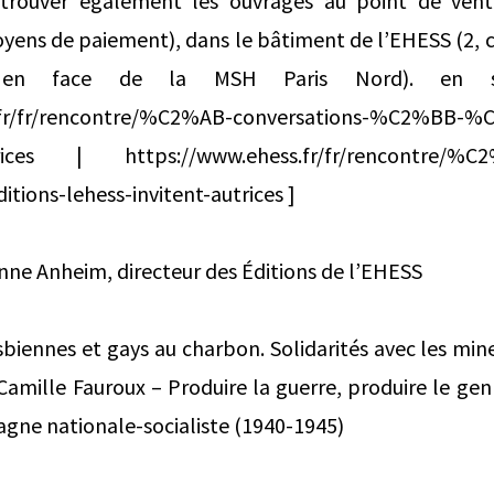
trouver également les ouvrages au point de vente
oyens de paiement), dans le bâtiment de l’EHESS (2, 
s, en face de la MSH Paris Nord). en 
.fr/fr/rencontre/%C2%AB-conversations-%C2%BB-%C
utrices | https://www.ehess.fr/fr/rencontre/%C2
ons-lehess-invitent-autrices ]
nne Anheim, directeur des Éditions de l’EHESS
sbiennes et gays au charbon. Solidarités avec les min
Camille Fauroux – Produire la guerre, produire le genr
magne nationale-socialiste (1940-1945)