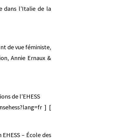
 dans l’Italie de la
int de vue féministe,
tion, Annie Ernaux &
tions de l’EHESS
nsehess?lang=fr ] [
n EHESS – École des