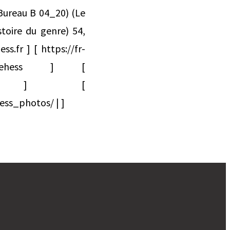
 Bureau B 04_20) (Le
toire du genre) 54,
s.fr ] [ https://fr-
/CRH_ehess ] [
kZkTbIiGg ] [
ess_photos/ | ]