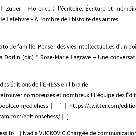
ch-Zuber – Florence à l’écritoire. Écriture et mémoire
e Lefebvre – À l’ombre de l’histoire des autres
hoto de famille. Penser des vies intellectuelles d’un po
sa Dorlin (dir.) * Rose-Marie Lagrave – Une conversa
 des Éditions de l’EHESS en librairie
y retrouver nombreuses et nombreux ! L’équipe des Édi
book.com/ed.ehess | ] [ https://twitter.com/editio
ram.com/editionsehess/ | ]
ess.fr/ | ] Nadja VUCKOVIC Chargée de communicatio