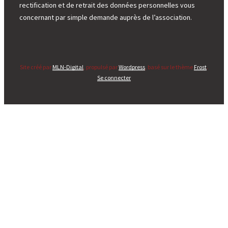
rectification et de retrait des données personnelles vous
concernant par simple demande auprès de l’association.
Site créé par
MLN-Digital
, propulsé par
Wordpress
, basé sur le thème
Frost
.
Se connecter