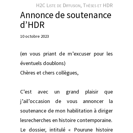
e
H2C Liste de Diffusion
, 
Thèses et HDR
r
Annonce de soutenance
d’HDR
10 octobre 2023
(en vous priant de m’excuser pour les
éventuels doublons)
Chères et chers collègues,
C’est avec un grand plaisir que
j’ail’occasion de vous annoncer la
soutenance de mon habilitation à diriger
lesrecherches en histoire contemporaine.
Le dossier, intitulé « Pourune histoire