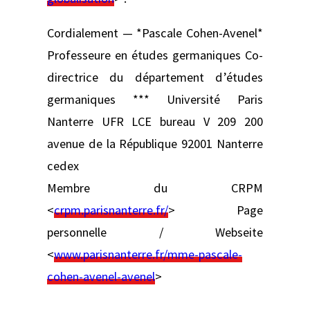
Cordialement — *Pascale Cohen-Avenel*
Professeure en études germaniques Co-
directrice du département d’études
germaniques *** Université Paris
Nanterre UFR LCE bureau V 209 200
avenue de la République 92001 Nanterre
cedex
Membre du CRPM
<
crpm.parisnanterre.fr/
> Page
personnelle / Webseite
<
www.parisnanterre.fr/mme-pascale-
cohen-avenel-avenel
>