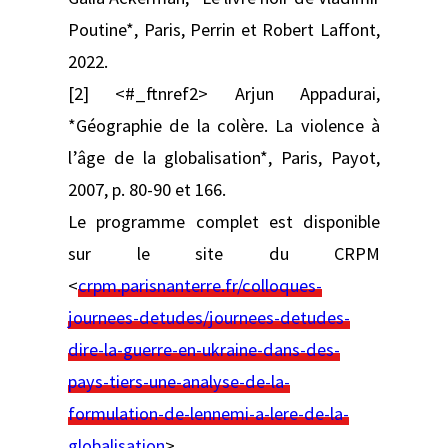
Poutine*, Paris, Perrin et Robert Laffont,
2022.
[2] <#_ftnref2> Arjun Appadurai,
*Géographie de la colère. La violence à
l’âge de la globalisation*, Paris, Payot,
2007, p. 80-90 et 166.
Le programme complet est disponible
sur le site du CRPM
<
crpm.parisnanterre.fr/colloques-
journees-detudes/journees-detudes-
dire-la-guerre-en-ukraine-dans-des-
pays-tiers-une-analyse-de-la-
formulation-de-lennemi-a-lere-de-la-
globalisation
> .