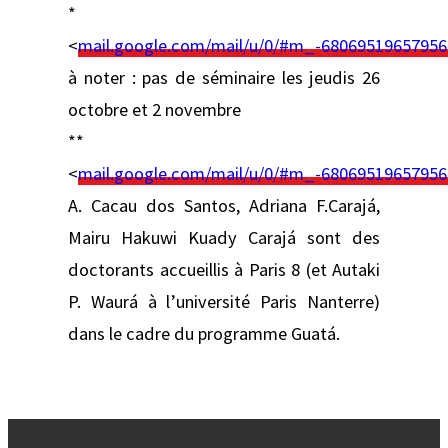
*
<
mail.google.com/mail/u/0/#m_-68069519657956
à noter : pas de séminaire les jeudis 26
octobre et 2 novembre
**
<
mail.google.com/mail/u/0/#m_-68069519657956
A. Cacau dos Santos, Adriana F.Carajá,
Mairu Hakuwi Kuady Carajá sont des
doctorants accueillis à Paris 8 (et Autaki
P. Waurá à l’université Paris Nanterre)
dans le cadre du programme Guatá.