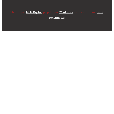
Site créé par
MLN-Digital
, propulsé par
Wordpress
, basé sur le thème
Frost
.
Se connecter