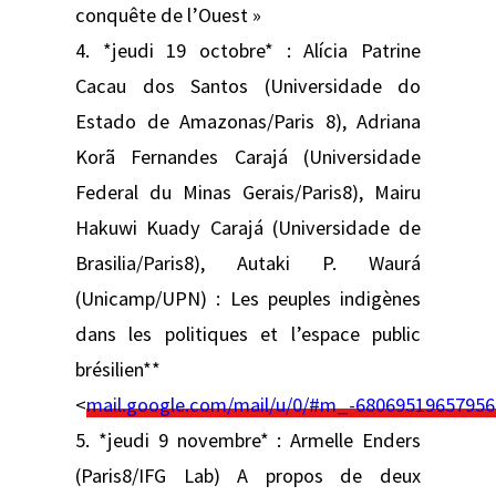
conquête de l’Ouest »
4. *jeudi 19 octobre* : Alícia Patrine
Cacau dos Santos (Universidade do
Estado de Amazonas/Paris 8), Adriana
Korã Fernandes Carajá (Universidade
Federal du Minas Gerais/Paris8), Mairu
Hakuwi Kuady Carajá (Universidade de
Brasilia/Paris8), Autaki P. Waurá
(Unicamp/UPN) : Les peuples indigènes
dans les politiques et l’espace public
brésilien**
<
mail.google.com/mail/u/0/#m_-6806951965795
5. *jeudi 9 novembre* : Armelle Enders
(Paris8/IFG Lab) A propos de deux