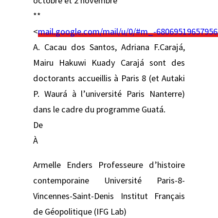
octobre et 2 novembre
**
<
mail.google.com/mail/u/0/#m_-68069519657956
A. Cacau dos Santos, Adriana F.Carajá,
Mairu Hakuwi Kuady Carajá sont des
doctorants accueillis à Paris 8 (et Autaki
P. Waurá à l’université Paris Nanterre)
dans le cadre du programme Guatá.
De
À
Armelle Enders Professeure d’histoire
contemporaine Université Paris-8-
Vincennes-Saint-Denis Institut Français
de Géopolitique (IFG Lab)