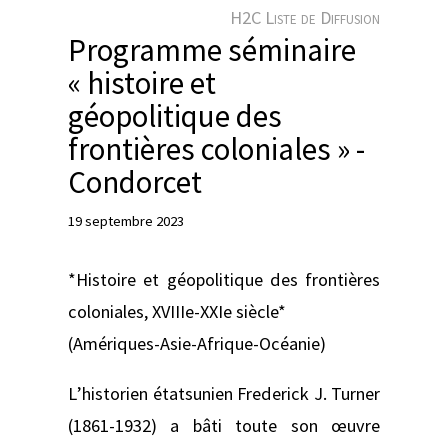
e
H2C Liste de Diffusion
r
Programme séminaire
« histoire et
géopolitique des
frontières coloniales » -
Condorcet
19 septembre 2023
*Histoire et géopolitique des frontières
coloniales, XVIIIe-XXIe siècle*
(Amériques-Asie-Afrique-Océanie)
L’historien étatsunien Frederick J. Turner
(1861-1932) a bâti toute son œuvre