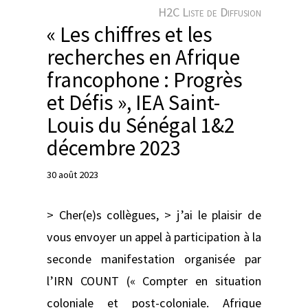
e
H2C Liste de Diffusion
r
« Les chiffres et les
recherches en Afrique
francophone : Progrès
et Défis », IEA Saint-
Louis du Sénégal 1&2
décembre 2023
30 août 2023
> Cher(e)s collègues, > j’ai le plaisir de
vous envoyer un appel à participation à la
seconde manifestation organisée par
l’IRN COUNT (« Compter en situation
coloniale et post-coloniale. Afrique