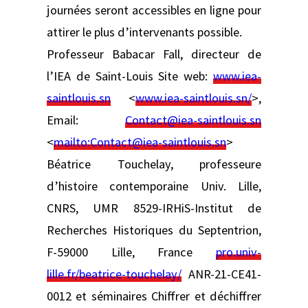
journées seront accessibles en ligne pour
attirer le plus d’intervenants possible.
Professeur Babacar Fall, directeur de
l’IEA de Saint-Louis Site web:
www.iea-
saintlouis.sn
<
www.iea-saintlouis.sn/
>,
Email:
Contact@iea-saintlouis.sn
<
mailto:
Contact@iea-saintlouis.sn
>
Béatrice Touchelay, professeure
d’histoire contemporaine Univ. Lille,
CNRS, UMR 8529-IRHiS-Institut de
Recherches Historiques du Septentrion,
F-59000 Lille, France
pro.univ-
lille.fr/beatrice-touchelay/
ANR-21-CE41-
0012 et séminaires Chiffrer et déchiffrer