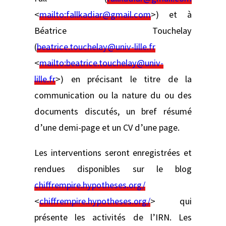
<
mailto:
fallkadiar@gmail.com
>) et à
Béatrice Touchelay
(
beatrice.touchelay@univ-lille.fr
<
mailto:
beatrice.touchelay@univ-
lille.fr
>) en précisant le titre de la
communication ou la nature du ou des
documents discutés, un bref résumé
d’une demi-page et un CV d’une page.
Les interventions seront enregistrées et
rendues disponibles sur le blog
chiffrempire.hypotheses.org/
<
chiffrempire.hypotheses.org/
> qui
présente les activités de l’IRN. Les