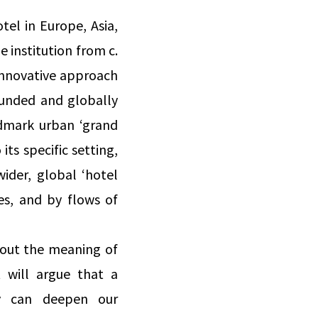
tel in Europe, Asia,
e institution from c.
 innovative approach
rounded and globally
ndmark urban ‘grand
ts specific setting,
wider, global ‘hotel
ies, and by flows of
about the meaning of
 will argue that a
ty can deepen our