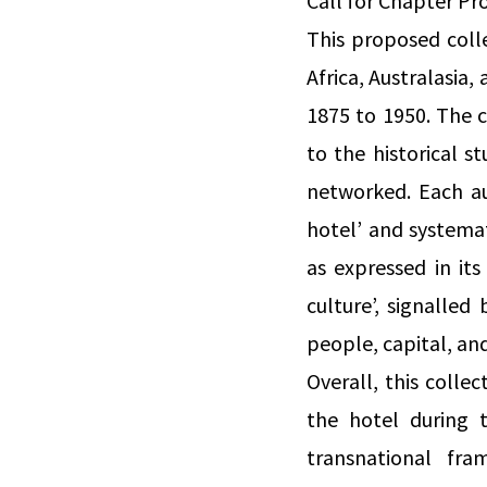
Call for Chapter Pr
This proposed colle
Africa, Australasia,
1875 to 1950. The c
to the historical s
networked. Each au
hotel’ and systemat
as expressed in its
culture’, signalled
people, capital, and
Overall, this colle
the hotel during 
transnational fr