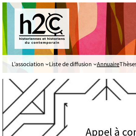
Aller
au
contenu
L’association
Liste de diffusion
Annuaire
Thèse
Appel à co