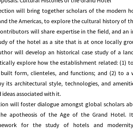
oposals: Cultural Histories of the Grand Hotel
ction will bring together scholars of the modern ho
 and the Americas, to explore the cultural history of th
ontributors will share expertise in the field, and an
tudy of the hotel as a site that is at once locally g
thor will develop an historical case study of a la
ically explore how the establishment related: (1) to i
 built form, clienteles, and functions; and (2) to a 
 by its architectural style, technologies, and amenit
 ideas associated with it.
ction will foster dialogue amongst global scholars 
the apotheosis of the Age of the Grand Hotel. It
amework for the study of hotels and moderni