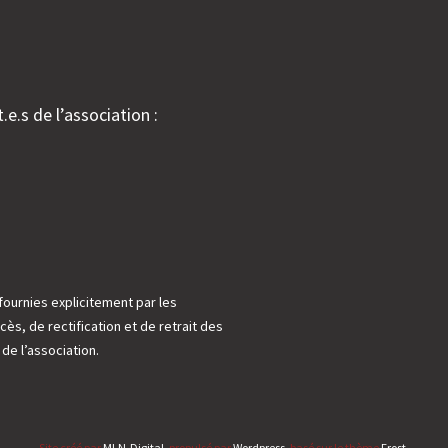
.e.s de l’association :
fournies explicitement par les
cès, de rectification et de retrait des
e l’association.
Site créé par
MLN-Digital
, propulsé par
Wordpress
, basé sur le thème
Frost
.