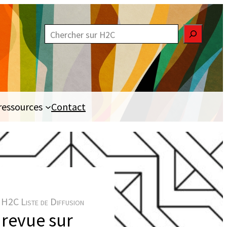
R
e
c
h
e
ressources
Contact
r
c
h
e
r
H2C Liste de Diffusion
 revue sur