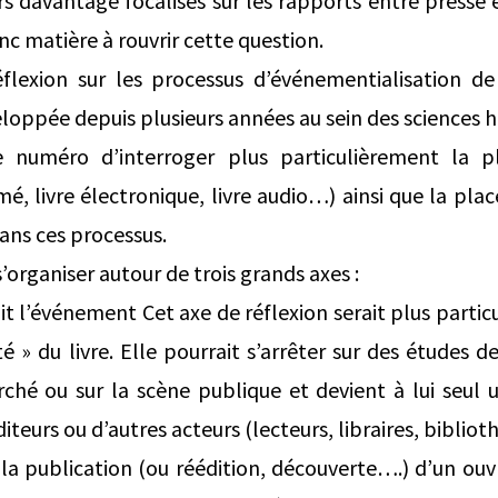
rs davantage focalisés sur les rapports entre presse
nc matière à rouvrir cette question.
éflexion sur les processus d’événementialisation de 
eloppée depuis plusieurs années au sein des sciences 
ce numéro d’interroger plus particulièrement la pl
é, livre électronique, livre audio…) ainsi que la plac
dans ces processus.
s’organiser autour de trois grands axes :
ait l’événement Cet axe de réflexion serait plus part
é » du livre. Elle pourrait s’arrêter sur des études de
rché ou sur la scène publique et devient à lui seul
teurs ou d’autres acteurs (lecteurs, libraires, biblio
s la publication (ou réédition, découverte….) d’un ouv