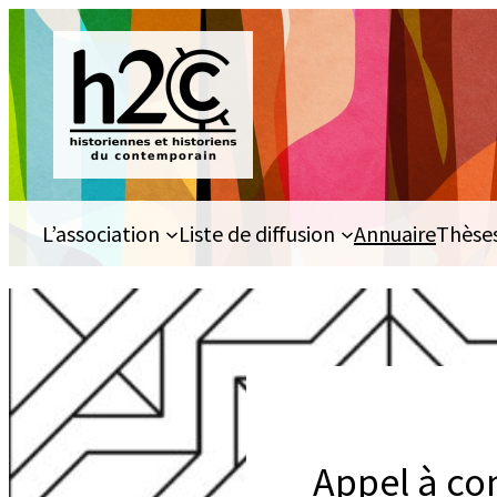
Aller
au
contenu
L’association
Liste de diffusion
Annuaire
Thèse
Appel à co