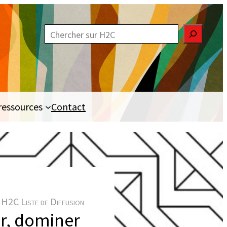
R
e
c
h
e
ressources
Contact
r
c
h
e
r
H2C Liste de Diffusion
er, dominer