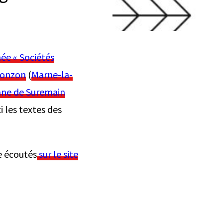
ée « Sociétés
Bonzon
(
Marne-la-
ane de Suremain
ci les textes des
e écoutés
sur le site