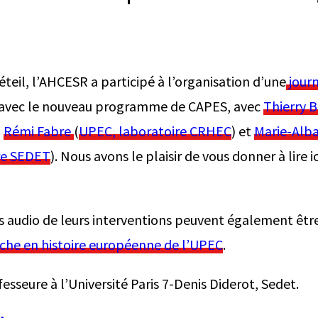
éteil, l’AHCESR a participé à l’organisation d’une
journ
 avec le nouveau programme de CAPES, avec
Thierry 
,
Rémi Fabre
(
UPEC, laboratoire CRHEC
) et
Marie-Alb
re SEDET
). Nous avons le plaisir de vous donner à lire i
 audio de leurs interventions peuvent également êtr
che en histoire européenne de l’UPEC
.
esseure à l’Université Paris 7-Denis Diderot, Sedet.