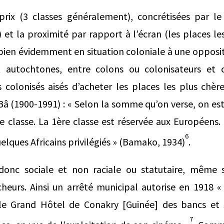
prix (3 classes généralement), concrétisées par le
) et la proximité par rapport à l’écran (les places le
t bien évidemment en situation coloniale à une opposit
 autochtones, entre colons ou colonisateurs et c
colonisés aisés d’acheter les places les plus chèr
(1900-1991) : « Selon la somme qu’on verse, on est 
classe. La 1ère classe est réservée aux Européens. 
6
elques Africains privilégiés » (Bamako, 1934)
.
 donc sociale et non raciale ou statutaire, même s
cheurs. Ainsi un arrêté municipal autorise en 1918 « l
 le
Grand Hôtel
de Conakry [Guinée] des bancs et s
7