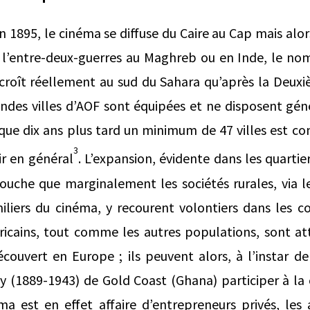
n 1895, le cinéma se diffuse du Caire au Cap mais alor
l’entre-deux-guerres au Maghreb ou en Inde, le nom
croît réellement au sud du Sahara qu’après la Deuxi
randes villes d’AOF sont équipées et ne disposent gé
que dix ans plus tard un minimum de 47 villes est co
3
ir en général
. L’expansion, évidente dans les quartie
 touche que marginalement les sociétés rurales,
via
l
liers du cinéma, y recourent volontiers dans les col
fricains, tout comme les autres populations, sont at
couvert en Europe ; ils peuvent alors, à l’instar d
y (
1889-1943) de Gold Coast (Ghana) participer à la 
ma est en effet affaire d’entrepreneurs privés, les 