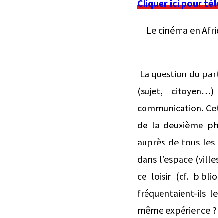
Cliquer ici pour té
Le cinéma en Afriq
La question du parta
(sujet, citoyen…
communication. Cet
de la deuxième ph
auprès de tous les 
dans l’espace (vill
ce loisir (cf. bibl
fréquentaient-ils 
même expérience ?