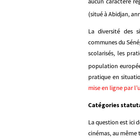
aucun caractère ré
(situé à Abidjan, an
La diversité des s
communes du Sénégal
scolarisés, les pra
population europé
pratique en situati
mise en ligne par l’u
Catégories statuta
La question est ici 
cinémas, au même ti