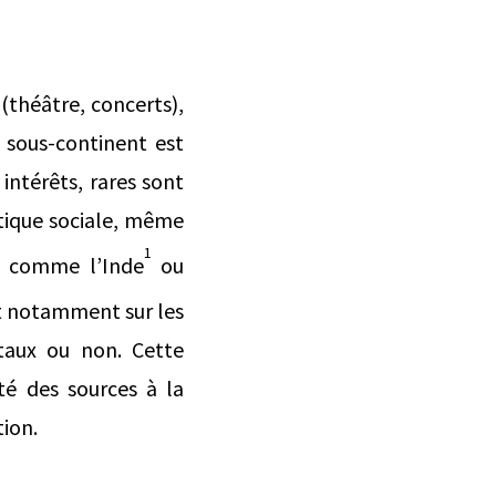
(théâtre, concerts),
e sous-continent est
ntérêts, rares sont
atique sociale, même
1
ms comme l’Inde
ou
et notamment sur les
ntaux ou non. Cette
té des sources à la
tion.