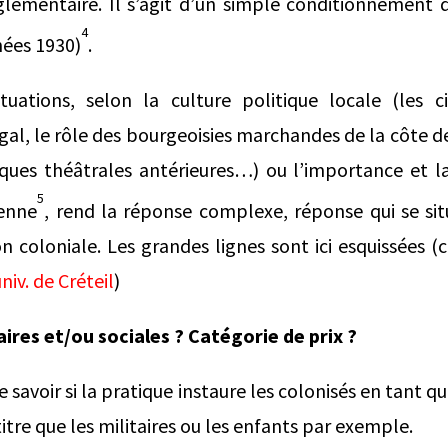
glementaire. Il s’agit d’un simple conditionnemen
4
nées 1930)
.
ituations, selon la culture politique locale (les 
, le rôle des bourgeoisies marchandes de la côte de
tiques théâtrales antérieures…) ou l’importance et 
5
enne
, rend la réponse complexe, réponse qui se situ
on coloniale. Les grandes lignes sont ici esquissées (
niv. de Créteil
)
ires et/ou sociales ? Catégorie de prix ?
de savoir si la pratique instaure les colonisés en tant q
tre que les militaires ou les enfants par exemple.