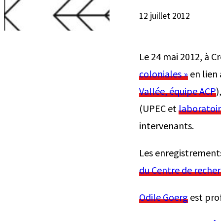
12 juillet 2012
Le 24 mai 2012, à Cr
coloniales »
en lien
Vallée, équipe ACP
)
(UPEC et
laboratoi
intervenants.
Les enregistrements
du Centre de recher
Odile Goerg
est prof